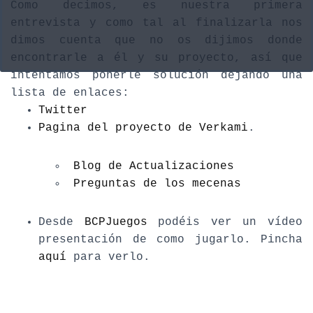
Como decimos, es nuestra primera
entrevista y como tal al finalizarla nos
dimos cuenta que no os dijimos donde
encontrarle a él y su proyecto, así que
intentamos ponerle solución dejando una
lista de enlaces:
Twitter
Pagina del proyecto de Verkami
.
Blog de Actualizaciones
Preguntas de los mecenas
Desde
BCPJuegos
podéis ver un vídeo
presentación de como jugarlo. Pincha
aquí
para verlo.