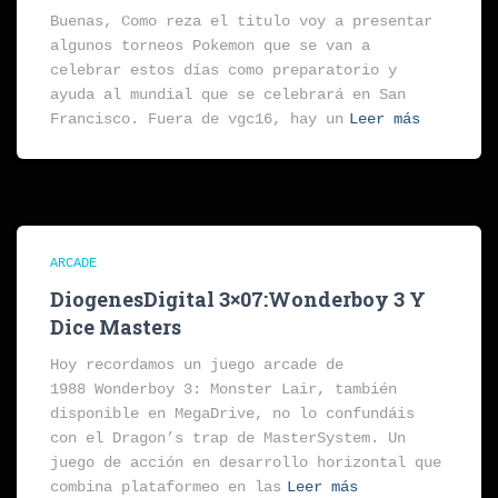
Buenas, Como reza el titulo voy a presentar
algunos torneos Pokemon que se van a
celebrar estos días como preparatorio y
ayuda al mundial que se celebrará en San
Francisco. Fuera de vgc16, hay un
Leer más
ARCADE
DiogenesDigital 3×07:Wonderboy 3 Y
Dice Masters
Hoy recordamos un juego arcade de
1988 Wonderboy 3: Monster Lair, también
disponible en MegaDrive, no lo confundáis
con el Dragon’s trap de MasterSystem. Un
juego de acción en desarrollo horizontal que
combina plataformeo en las
Leer más