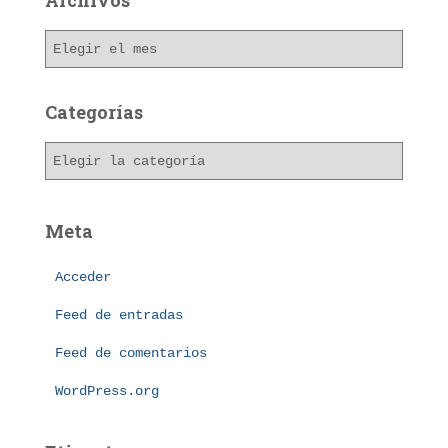
Archivos
A
r
c
h
Categorías
i
v
C
o
a
s
t
e
Meta
g
o
Acceder
r
í
Feed de entradas
a
s
Feed de comentarios
WordPress.org