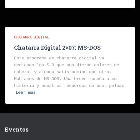
CHATARRA DIGITAL
Chatarra Digital 2×07: MS-DOS
Este programa de chatarra digital va
dedicado los S.O que nos dieron dolores de
cabeza, y alguna satisfacción que otra.
Hablamos de MS-DOS. Una breve reseña a su
historia y nuestros recuerdos de uso, peleas
Leer más
Eventos