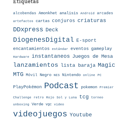
Etiquetas
Amonkhet
alcobendas
analisis
arcades
Android
criaturas
conjuros
cartas
artefactos
DDxpress
Deck
DiogenesDigital
E-sport
eventos
gameplay
encantamientos
estándar
instantaneos
Juegos de Mesa
Hardware
lanzamientos
Magic
lista baraja
MTG
Nintendo
Móvil
Negro
NES
online
PC
Podcast
PlayPokémon
pokemon
Premier
tcg
Challenge
retro
torneo
Rojo
Sol y Luna
Verde
vgc
unboxing
video
videojuegos
Youtube