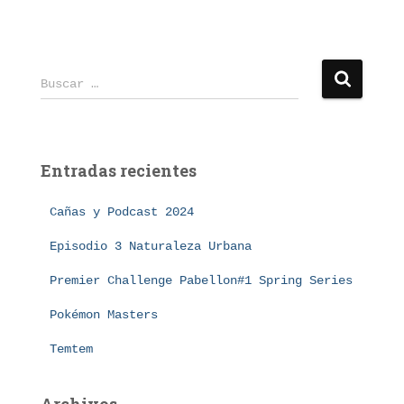
B
Buscar …
u
s
c
a
Entradas recientes
r
:
Cañas y Podcast 2024
Episodio 3 Naturaleza Urbana
Premier Challenge Pabellon#1 Spring Series
Pokémon Masters
Temtem