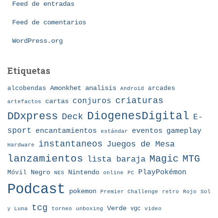
í
Feed de entradas
a
Feed de comentarios
s
WordPress.org
Etiquetas
Amonkhet
alcobendas
analisis
arcades
Android
criaturas
conjuros
cartas
artefactos
DDxpress
DiogenesDigital
Deck
E-
sport
eventos
gameplay
encantamientos
estándar
instantaneos
Juegos de Mesa
Hardware
lanzamientos
MTG
Magic
lista baraja
Nintendo
PlayPokémon
Móvil
Negro
NES
online
PC
Podcast
pokemon
Premier Challenge
retro
Rojo
Sol
tcg
Verde
torneo
vgc
y Luna
unboxing
video