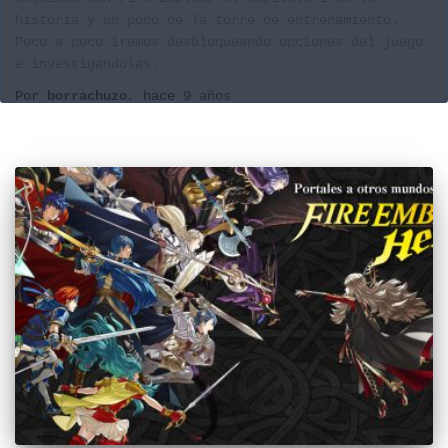
historia y un poco de la torre de entrenamiento.
Poco a poco iremos desbloqueando opciones del juego
e investigandolas.
Por
borrachuzo
, hace
9 años