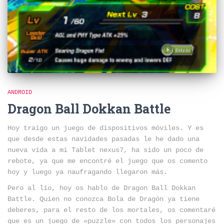
ANDROID
Dragon Ball Dokkan Battle
Hoy traigo un juego de dispositivos móviles. Y es
que desde estas navidades pasadas le he dado una
nueva vida a mi Tablet nexus7, ha sido un poco de
rebote, ya que me encontré el juego que os comento
hoy y luego ya naufragando llegaron más.
Pero al lío, hoy os hablo de Dragon Ball Dokkan
Battle. Quien no conozca Bola de Dragón ya tiene
deberes, para el resto de los mortales, os comentaré
que es un juego de «puzzle» con todos los personajes