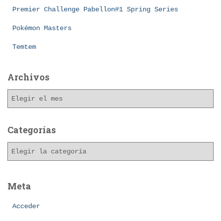
Premier Challenge Pabellon#1 Spring Series
Pokémon Masters
Temtem
Archivos
A
r
c
h
Categorías
i
C
v
a
o
t
s
e
Meta
g
o
Acceder
r