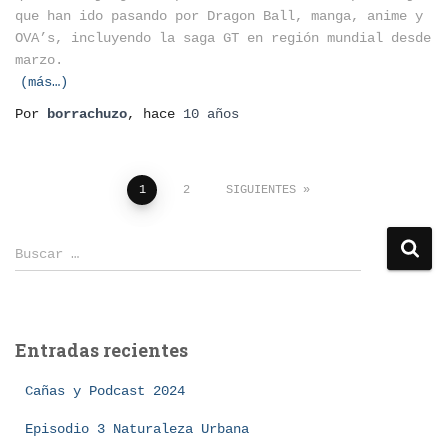
que han ido pasando por Dragon Ball, manga, anime y
OVA’s, incluyendo la saga GT en región mundial desde
marzo.
(más…)
Por
borrachuzo
, hace
10 años
Paginación
1
2
SIGUIENTES
de
B
Buscar …
u
entradas
s
c
a
Entradas recientes
r
:
Cañas y Podcast 2024
Episodio 3 Naturaleza Urbana