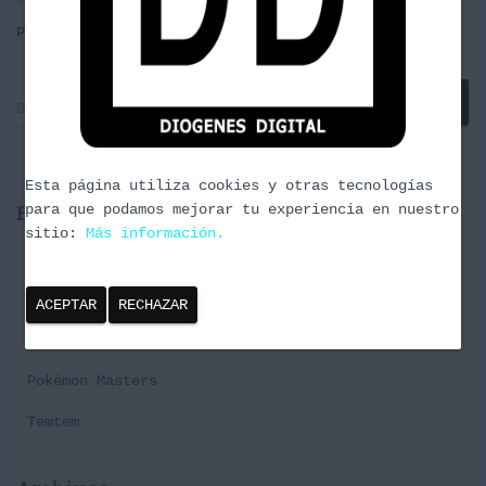
Por
borrachuzo
, hace
11 años
B
Buscar …
u
s
c
Esta página utiliza cookies y otras tecnologías
a
Entradas recientes
para que podamos mejorar tu experiencia en nuestro
r
sitio:
Más información.
:
Cañas y Podcast 2024
Episodio 3 Naturaleza Urbana
ACEPTAR
RECHAZAR
Premier Challenge Pabellon#1 Spring Series
Pokémon Masters
Temtem