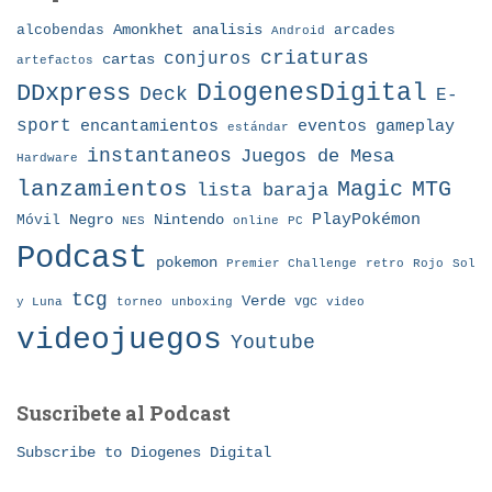
Amonkhet
alcobendas
analisis
arcades
Android
criaturas
conjuros
cartas
artefactos
DDxpress
DiogenesDigital
Deck
E-
sport
eventos
gameplay
encantamientos
estándar
instantaneos
Juegos de Mesa
Hardware
lanzamientos
MTG
Magic
lista baraja
Nintendo
PlayPokémon
Móvil
Negro
NES
online
PC
Podcast
pokemon
Premier Challenge
retro
Rojo
Sol
tcg
Verde
torneo
vgc
y Luna
unboxing
video
videojuegos
Youtube
Suscribete al Podcast
Subscribe to Diogenes Digital