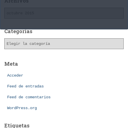
Archivos
A
r
c
h
Categorías
i
C
v
a
o
t
s
e
Meta
g
o
Acceder
r
í
Feed de entradas
a
Feed de comentarios
s
WordPress.org
Etiquetas