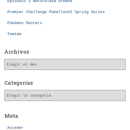
Episodio 3 Naturaleza Urbana
Premier Challenge Pabellon#1 Spring Series
Pokémon Masters
Temtem
Archivos
A
r
c
h
Categorías
i
C
v
a
o
t
s
e
Meta
g
o
Acceder