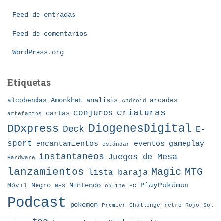
r
í
Feed de entradas
a
Feed de comentarios
s
WordPress.org
Etiquetas
Amonkhet
alcobendas
analisis
arcades
Android
criaturas
conjuros
cartas
artefactos
DDxpress
DiogenesDigital
Deck
E-
sport
eventos
gameplay
encantamientos
estándar
instantaneos
Juegos de Mesa
Hardware
lanzamientos
MTG
Magic
lista baraja
Nintendo
PlayPokémon
Móvil
Negro
NES
online
PC
Podcast
pokemon
Premier Challenge
retro
Rojo
Sol