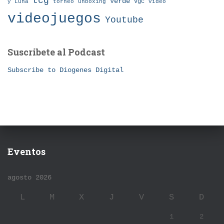
tcg
Verde
torneo
vgc
y Luna
unboxing
video
videojuegos
Youtube
Suscribete al Podcast
Subscribe to Diogenes Digital
Eventos
agosto 2026
L
M
X
J
V
S
D
1
2