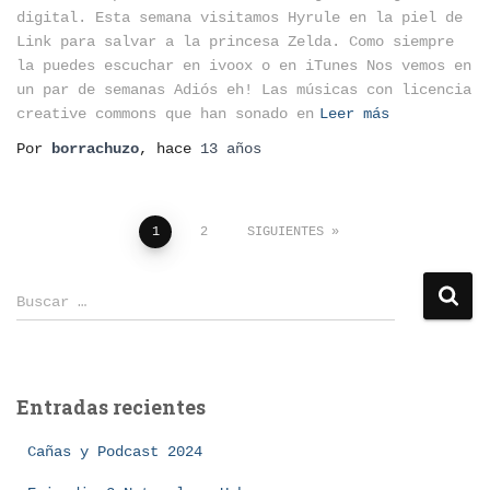
digital. Esta semana visitamos Hyrule en la piel de
Link para salvar a la princesa Zelda. Como siempre
la puedes escuchar en ivoox o en iTunes Nos vemos en
un par de semanas Adiós eh! Las músicas con licencia
creative commons que han sonado en
Leer más
Por
borrachuzo
, hace
13 años
Paginación
1
2
SIGUIENTES
de
B
Buscar …
u
entradas
s
c
a
Entradas recientes
r
:
Cañas y Podcast 2024