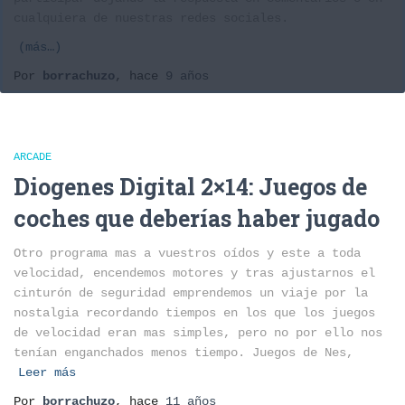
cualquiera de nuestras redes sociales.
(más…)
Por
borrachuzo
, hace
9 años
ARCADE
Diogenes Digital 2×14: Juegos de
coches que deberías haber jugado
Otro programa mas a vuestros oídos y este a toda
velocidad, encendemos motores y tras ajustarnos el
cinturón de seguridad emprendemos un viaje por la
nostalgia recordando tiempos en los que los juegos
de velocidad eran mas simples, pero no por ello nos
tenían enganchados menos tiempo. Juegos de Nes,
Leer más
Por
borrachuzo
, hace
11 años