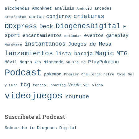
Amonkhet
alcobendas
analisis
arcades
Android
criaturas
conjuros
cartas
artefactos
DDxpress
DiogenesDigital
Deck
E-
sport
eventos
gameplay
encantamientos
estándar
instantaneos
Juegos de Mesa
Hardware
lanzamientos
MTG
Magic
lista baraja
Nintendo
PlayPokémon
Móvil
Negro
NES
online
PC
Podcast
pokemon
Premier Challenge
retro
Rojo
Sol
tcg
Verde
torneo
vgc
y Luna
unboxing
video
videojuegos
Youtube
Suscribete al Podcast
Subscribe to Diogenes Digital