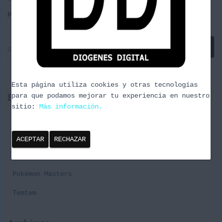
Por
borrachuzo
, hace
11 años
B
Buscar …
u
s
c
Esta página utiliza cookies y otras tecnologías
a
Entradas recientes
para que podamos mejorar tu experiencia en nuestro
r
sitio:
Más información.
:
Cañas y Podcast 2024
Episodio 3 Naturaleza Urbana
ACEPTAR
RECHAZAR
Premier Challenge Pabellon#1 Spring Series
Pokémon Masters
Temtem