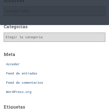
Archivos
A
r
c
h
Categorías
i
C
v
a
o
t
s
e
Meta
g
o
Acceder
r
í
Feed de entradas
a
Feed de comentarios
s
WordPress.org
Etiquetas