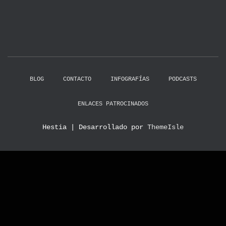
BLOG
CONTACTO
INFOGRAFÍAS
PODCASTS
ENLACES PATROCINADOS
Hestia | Desarrollado por
ThemeIsle