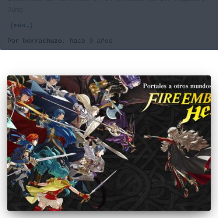
Jump.
(más…)
Por
borrachuzo
, hace
9 años