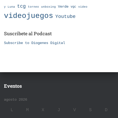
tcg
Verde
torneo
vgc
y Luna
unboxing
video
videojuegos
Youtube
Suscribete al Podcast
Subscribe to Diogenes Digital
Eventos
agosto 2026
L
M
X
J
V
S
D