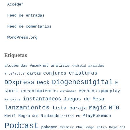
Acceder
Feed de entradas
Feed de comentarios
WordPress.org
Etiquetas
Amonkhet
alcobendas
analisis
arcades
Android
criaturas
conjuros
cartas
artefactos
DDxpress
DiogenesDigital
Deck
E-
sport
eventos
gameplay
encantamientos
estándar
instantaneos
Juegos de Mesa
Hardware
lanzamientos
MTG
Magic
lista baraja
Nintendo
PlayPokémon
Móvil
Negro
NES
online
PC
Podcast
pokemon
Premier Challenge
retro
Rojo
Sol