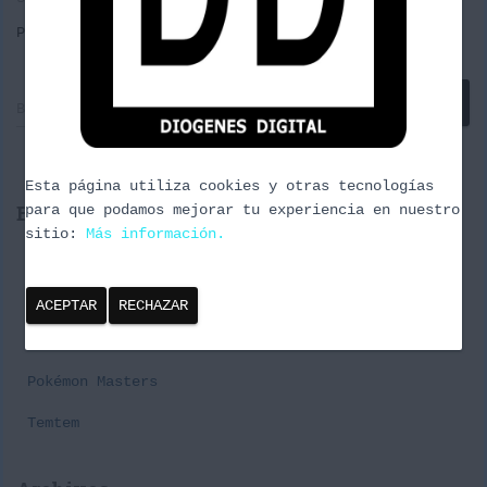
Por
borrachuzo
, hace
11 años
B
Buscar …
u
s
c
Esta página utiliza cookies y otras tecnologías
a
Entradas recientes
para que podamos mejorar tu experiencia en nuestro
r
sitio:
Más información.
:
Cañas y Podcast 2024
Episodio 3 Naturaleza Urbana
ACEPTAR
RECHAZAR
Premier Challenge Pabellon#1 Spring Series
Pokémon Masters
Temtem