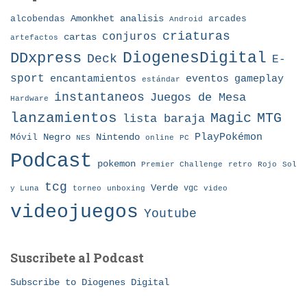
Amonkhet
alcobendas
analisis
arcades
Android
criaturas
conjuros
cartas
artefactos
DDxpress
DiogenesDigital
Deck
E-
sport
eventos
gameplay
encantamientos
estándar
instantaneos
Juegos de Mesa
Hardware
lanzamientos
MTG
Magic
lista baraja
Nintendo
PlayPokémon
Móvil
Negro
NES
online
PC
Podcast
pokemon
Premier Challenge
retro
Rojo
Sol
tcg
Verde
torneo
vgc
y Luna
unboxing
video
videojuegos
Youtube
Suscribete al Podcast
Subscribe to Diogenes Digital