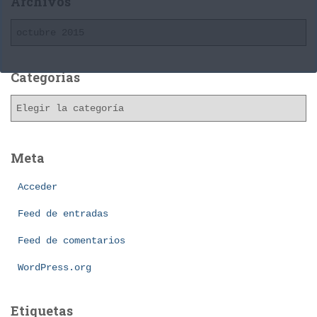
Archivos
A
r
c
h
Categorías
i
C
v
a
o
t
s
e
Meta
g
o
Acceder
r
í
Feed de entradas
a
Feed de comentarios
s
WordPress.org
Etiquetas