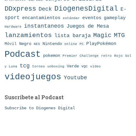
DDxpress
DiogenesDigital
Deck
E-
sport
eventos
gameplay
encantamientos
estándar
instantaneos
Juegos de Mesa
Hardware
lanzamientos
MTG
Magic
lista baraja
Nintendo
PlayPokémon
Móvil
Negro
NES
online
PC
Podcast
pokemon
Premier Challenge
retro
Rojo
Sol
tcg
Verde
torneo
vgc
y Luna
unboxing
video
videojuegos
Youtube
Suscribete al Podcast
Subscribe to Diogenes Digital