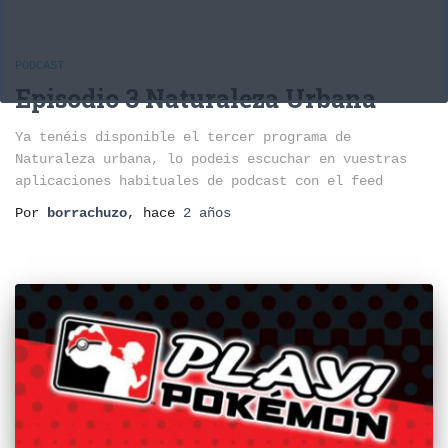
PODCAST
Episodio 3 Naturaleza Urbana
Ya tenéis disponible el tercer programa de
Naturaleza urbana, lo podeis escuchar en vuestras
aplicaciones habituales de podcast con el feed
Por
borrachuzo
, hace
2 años