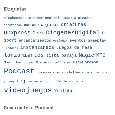
Etiquetas
Amonkhet
alcobendas
analisis
arcades
Android
criaturas
conjuros
cartas
artefactos
DDxpress
DiogenesDigital
Deck
E-
sport
eventos
gameplay
encantamientos
estándar
instantaneos
Juegos de Mesa
Hardware
lanzamientos
MTG
Magic
lista baraja
Nintendo
PlayPokémon
Móvil
Negro
NES
online
PC
Podcast
pokemon
Premier Challenge
retro
Rojo
Sol
tcg
Verde
torneo
vgc
y Luna
unboxing
video
videojuegos
Youtube
Suscribete al Podcast