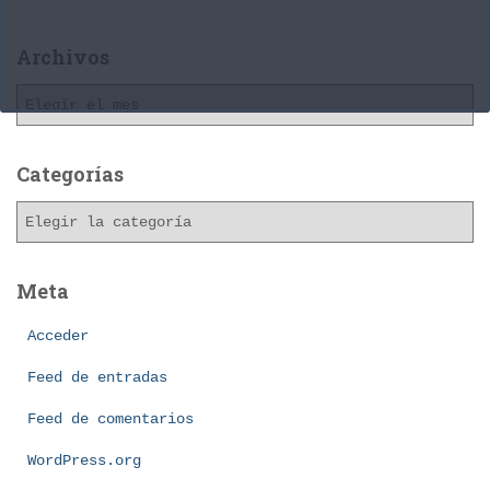
Archivos
A
r
c
h
Categorías
i
C
v
a
o
t
s
e
Meta
g
o
Acceder
r
Feed de entradas
í
a
Feed de comentarios
s
WordPress.org