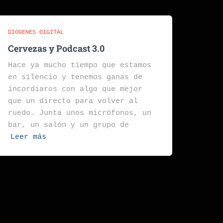
DIOGENES DIGITAL
Cervezas y Podcast 3.0
Hace ya mucho tiempo que estamos
en silencio y tenemos ganas de
incordiaros con algo que mejor
que un directo para volver al
ruedo. Junta unos micrófonos, un
bar, un salón y un grupo de
Leer más