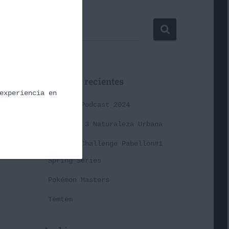
Buscar …
Entradas recientes
experiencia en
Cañas y Podcast 2024
Episodio 3 Naturaleza Urbana
Premier Challenge Pabellon#1
Spring Series
Pokémon Masters
Temtem