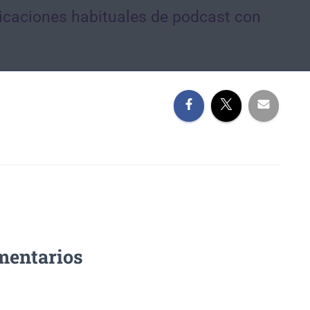
icaciones habituales de podcast con
mentarios