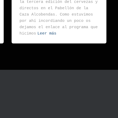
la tercera edición del cervezas y
directos en el Pabellón de la
Caza Alcobendas. Como estuvimos
por ahí incordiando un poco os
dejamos el enlace al programa que
hicimos
Leer más