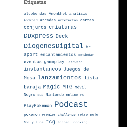
Etiquetas
Amonkhet
alcobendas
analisis
arcades
cartas
Android
artefactos
criaturas
conjuros
DDxpress
Deck
DiogenesDigital
E-
sport
encantamientos
estándar
eventos
gameplay
Hardware
instantaneos
Juegos de
lanzamientos
Mesa
lista
MTG
Magic
baraja
Móvil
Nintendo
Negro
NES
online
PC
Podcast
PlayPokémon
pokemon
Premier Challenge
retro
Rojo
tcg
torneo
Sol y Luna
unboxing