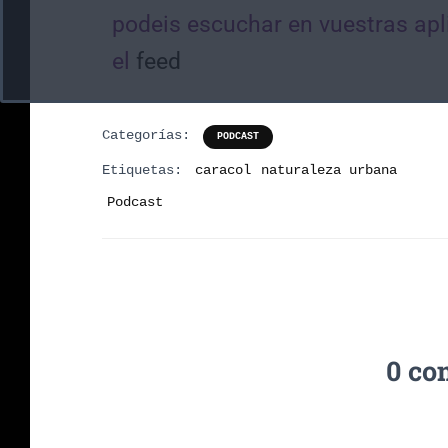
podeis escuchar en vuestras apl
el
feed
Categorías:
PODCAST
Etiquetas:
caracol
naturaleza urbana
Podcast
0 co