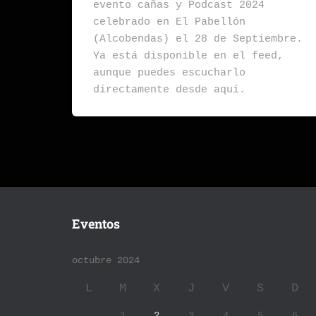
evento cañas y Podcast 2024
celebrado en El Pabellón
(Alcobendas) el 28 de Septiembre.
Ya está disponible en el feed,
aunque puedes escucharlo
directamente desde aquí.
Eventos
octubre 2024
L
M
X
J
V
S
D
1
2
3
4
5
6