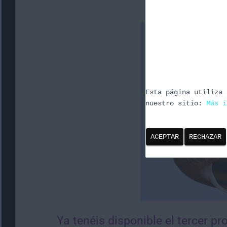
Esta página utiliza 
nuestro sitio:
Más i
ACEPTAR
RECHAZAR
Ya tenéis disponible el tercer p