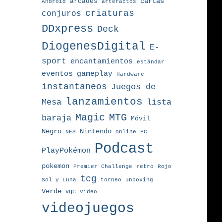
arcades
cartas
Android
artefactos
criaturas
conjuros
DDxpress
Deck
DiogenesDigital
E-
sport
encantamientos
estándar
eventos
gameplay
Hardware
instantaneos
Juegos de
lanzamientos
Mesa
lista
MTG
Magic
baraja
Móvil
Nintendo
Negro
NES
online
PC
Podcast
PlayPokémon
pokemon
Premier Challenge
retro
Rojo
tcg
torneo
Sol y Luna
unboxing
Verde
vgc
video
videojuegos