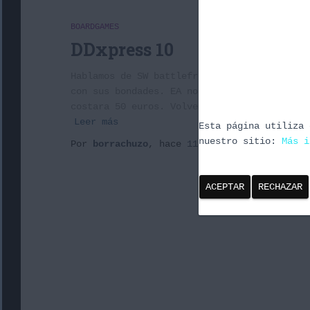
BOARDGAMES
DDxpress 10
Hablamos de SW battlefront y ed que, aunque
con sus bondades. EA nos ha dado un palo bi
costara 50 euros. Volvemos a nintendo debid
Leer más
Esta página utiliza 
nuestro sitio:
Más i
Por
borrachuzo
, hace
11 años
ACEPTAR
RECHAZAR