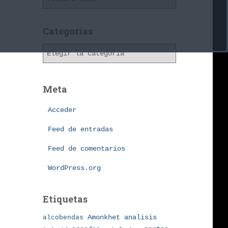
r
c
h
Categorías
i
C
v
a
o
t
s
e
Meta
g
o
Acceder
r
í
Feed de entradas
a
Feed de comentarios
s
WordPress.org
Etiquetas
Amonkhet
alcobendas
analisis