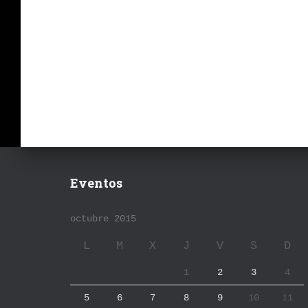
Eventos
octubre 2015
L
M
X
J
V
S
D
1
2
3
4
5
6
7
8
9
10
11