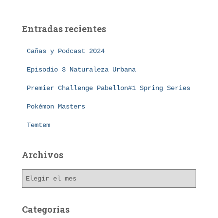
c
a
Entradas recientes
r
:
Cañas y Podcast 2024
Episodio 3 Naturaleza Urbana
Premier Challenge Pabellon#1 Spring Series
Pokémon Masters
Temtem
Archivos
A
r
c
h
Categorías
i