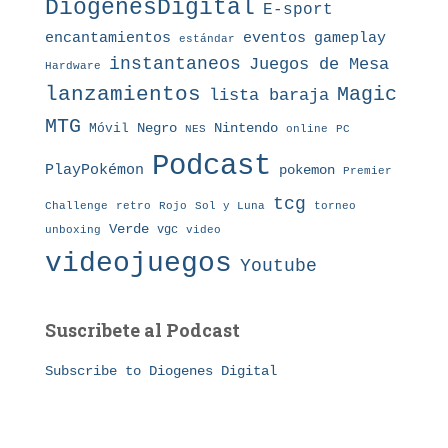
DiogenesDigital
E-sport
eventos
gameplay
encantamientos
estándar
instantaneos
Juegos de Mesa
Hardware
lanzamientos
Magic
lista baraja
MTG
Nintendo
Móvil
Negro
NES
online
PC
Podcast
PlayPokémon
pokemon
Premier
tcg
Challenge
retro
torneo
Rojo
Sol y Luna
Verde
vgc
unboxing
video
videojuegos
Youtube
Suscribete al Podcast
Subscribe to Diogenes Digital