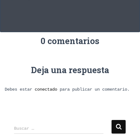
0 comentarios
Deja una respuesta
Debes estar
conectado
para publicar un comentario.
B
Buscar …
u
s