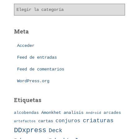
v
C
o
a
s
t
e
Meta
g
o
Acceder
r
í
Feed de entradas
a
s
Feed de comentarios
WordPress.org
Etiquetas
Amonkhet
alcobendas
analisis
arcades
Android
criaturas
conjuros
cartas
artefactos
DDxpress
Deck