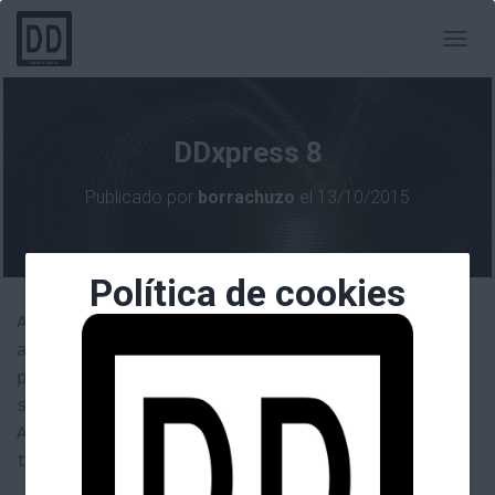
C
A
M
B
I
DDxpress 8
A
R
Publicado por
borrachuzo
el
13/10/2015
M
O
D
O
Política de cookies
D
E
Ayer lunes llegó una nueva actualización
N
a Pokemon shuffle el juego gratuito de
A
V
puzzles de 3DS. Incluyendo un nuevo
E
safari de Pokemon fantasma y veneno.
G
Aparte un nuevo Pokemon, Dusknoir,
A
C
también fantasma para capturar.
I