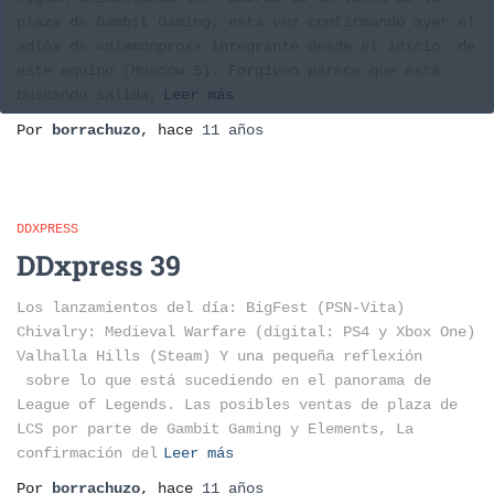
plaza de Gambit Gaming, esta vez confirmando ayer el
adiós de «diamonprox» integrante desde el inicio de
este equipo (Moscow 5). Forg1ven parece que está
buscando salida,
Leer más
Por
borrachuzo
, hace
11 años
DDXPRESS
DDxpress 39
Los lanzamientos del día: BigFest (PSN-Vita)
Chivalry: Medieval Warfare (digital: PS4 y Xbox One)
Valhalla Hills (Steam) Y una pequeña reflexión
sobre lo que está sucediendo en el panorama de
League of Legends. Las posibles ventas de plaza de
LCS por parte de Gambit Gaming y Elements, La
confirmación del
Leer más
Por
borrachuzo
, hace
11 años