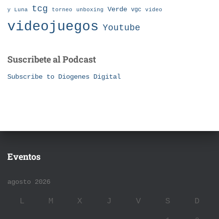
tcg
Verde
torneo
vgc
y Luna
unboxing
video
videojuegos
Youtube
Suscribete al Podcast
Subscribe to Diogenes Digital
Eventos
agosto 2026
L
M
X
J
V
S
D