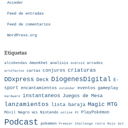
Acceder
Feed de entradas
Feed de comentarios
WordPress.org
Etiquetas
Amonkhet
alcobendas
analisis
arcades
Android
criaturas
conjuros
cartas
artefactos
DDxpress
DiogenesDigital
Deck
E-
sport
eventos
gameplay
encantamientos
estándar
instantaneos
Juegos de Mesa
Hardware
lanzamientos
MTG
Magic
lista baraja
Nintendo
PlayPokémon
Móvil
Negro
NES
online
PC
Podcast
pokemon
Premier Challenge
retro
Rojo
Sol