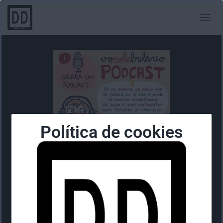
C
A
M
B
I
A
R
M
O
D
O
Política de cookies
D
E
N
A
V
E
G
A
C
I