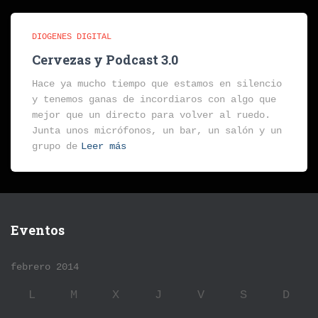
DIOGENES DIGITAL
Cervezas y Podcast 3.0
Hace ya mucho tiempo que estamos en silencio
y tenemos ganas de incordiaros con algo que
mejor que un directo para volver al ruedo.
Junta unos micrófonos, un bar, un salón y un
grupo de
Leer más
Eventos
febrero 2014
L
M
X
J
V
S
D