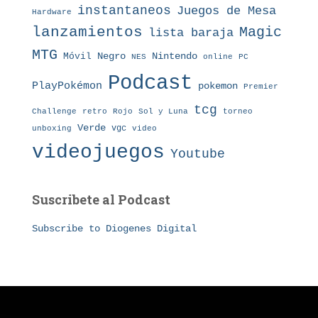
instantaneos
Juegos de Mesa
Hardware
lanzamientos
Magic
lista baraja
MTG
Nintendo
Móvil
Negro
NES
online
PC
Podcast
PlayPokémon
pokemon
Premier
tcg
Challenge
retro
torneo
Rojo
Sol y Luna
Verde
vgc
unboxing
video
videojuegos
Youtube
Suscribete al Podcast
Subscribe to Diogenes Digital