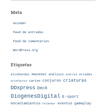
s
t
e
Meta
g
o
Acceder
r
í
Feed de entradas
a
s
Feed de comentarios
WordPress.org
Etiquetas
Amonkhet
alcobendas
analisis
arcades
Android
criaturas
conjuros
cartas
artefactos
DDxpress
Deck
DiogenesDigital
E-sport
eventos
gameplay
encantamientos
estándar