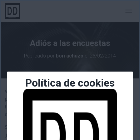
C
A
M
B
I
Adiós a las encuestas
A
R
Publicado por
borrachuzo
el
26/02/2014
M
O
D
O
Política de cookies
D
E
Vale que nosotros no las publicitemos,
N
pero visto el escaso éxito de de dicha
A
V
herramienta, por ahora las retiramos de
E
del blog.
G
A
Si queréis hacernos llegar sugerencias de
C
I
juegos sobre los que hablar, tenemos