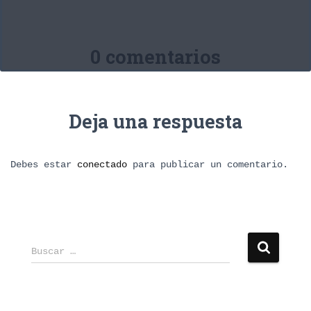
0 comentarios
Deja una respuesta
Debes estar
conectado
para publicar un comentario.
B
Buscar …
u
s
c
a