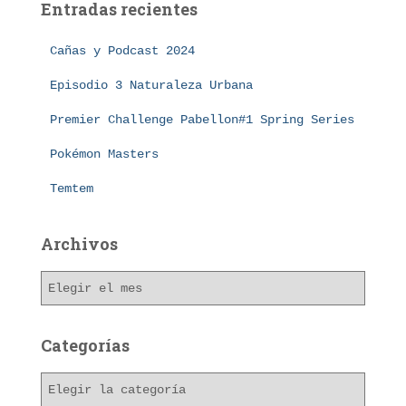
Entradas recientes
r
:
Cañas y Podcast 2024
Episodio 3 Naturaleza Urbana
Premier Challenge Pabellon#1 Spring Series
Pokémon Masters
Temtem
Archivos
A
r
c
h
Categorías
i
v
C
o
a