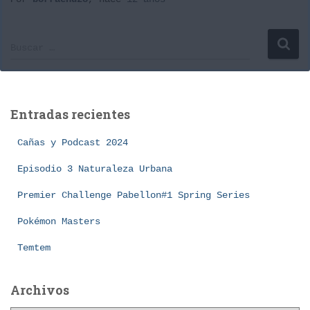
B
Buscar …
u
s
c
a
Entradas recientes
r
:
Cañas y Podcast 2024
Episodio 3 Naturaleza Urbana
Premier Challenge Pabellon#1 Spring Series
Pokémon Masters
Temtem
Archivos