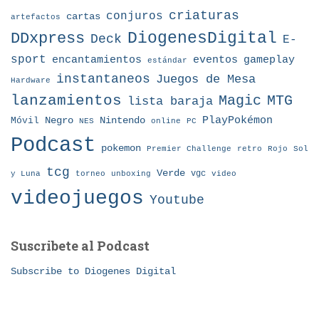
criaturas
conjuros
cartas
artefactos
DDxpress
DiogenesDigital
Deck
E-
sport
eventos
gameplay
encantamientos
estándar
instantaneos
Juegos de Mesa
Hardware
lanzamientos
MTG
Magic
lista baraja
Nintendo
PlayPokémon
Móvil
Negro
NES
online
PC
Podcast
pokemon
Premier Challenge
retro
Rojo
Sol
tcg
Verde
torneo
vgc
y Luna
unboxing
video
videojuegos
Youtube
Suscribete al Podcast
Subscribe to Diogenes Digital