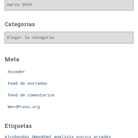
A
r
c
h
Categorías
i
C
v
a
o
t
s
e
Meta
g
o
Acceder
r
í
Feed de entradas
a
Feed de comentarios
s
WordPress.org
Etiquetas
Amonkhet
alcobendas
analisis
arcades
Android