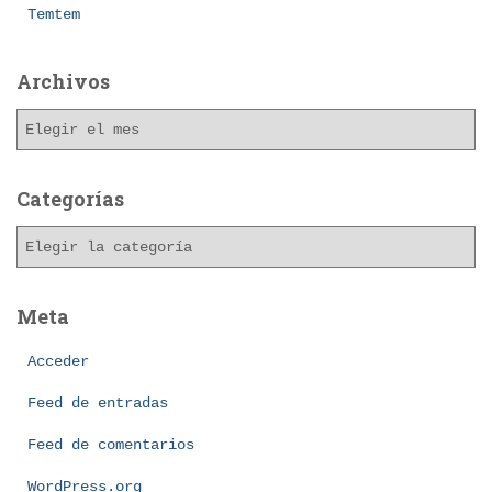
Temtem
Archivos
A
r
c
h
Categorías
i
C
v
a
o
t
s
e
Meta
g
o
Acceder
r
Feed de entradas
í
a
Feed de comentarios
s
WordPress.org