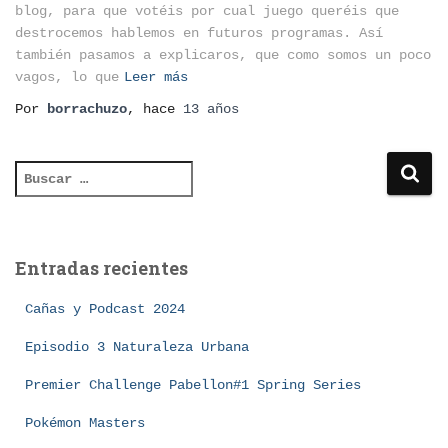
blog, para que votéis por cual juego queréis que
destrocemos hablemos en futuros programas. Así
también pasamos a explicaros, que como somos un poco
vagos, lo que
Leer más
Por
borrachuzo
, hace
13 años
B
u
s
c
a
Entradas recientes
r
:
Cañas y Podcast 2024
Episodio 3 Naturaleza Urbana
Premier Challenge Pabellon#1 Spring Series
Pokémon Masters