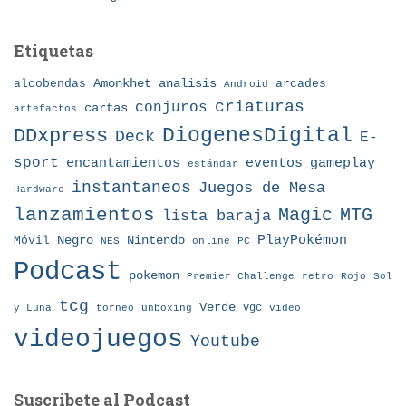
Etiquetas
Amonkhet
alcobendas
analisis
arcades
Android
criaturas
conjuros
cartas
artefactos
DDxpress
DiogenesDigital
Deck
E-
sport
eventos
gameplay
encantamientos
estándar
instantaneos
Juegos de Mesa
Hardware
lanzamientos
MTG
Magic
lista baraja
Nintendo
PlayPokémon
Móvil
Negro
NES
online
PC
Podcast
pokemon
Premier Challenge
retro
Rojo
Sol
tcg
Verde
torneo
vgc
y Luna
unboxing
video
videojuegos
Youtube
Suscribete al Podcast