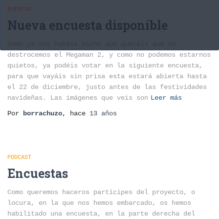
EVENTOS
Nueva encuesta disponible
Como ya nos habéis dicho que queréis que os
destrocemos el Megaman 2, y como no podemos estarnos
quietos, ya podéis votar en la siguiente encuesta,
para que vayáis sin prisa esta estará abierta hasta
el 22 de diciembre, justo antes de las festividades
navideñas. Las imágenes que veis son
Leer más
Por
borrachuzo
, hace
13 años
PODCAST
Encuestas
Como queremos haceros participes del proyecto, o
locura, en la que nos hemos embarcado, os hemos
habilitado una encuesta, en la parte derecha del