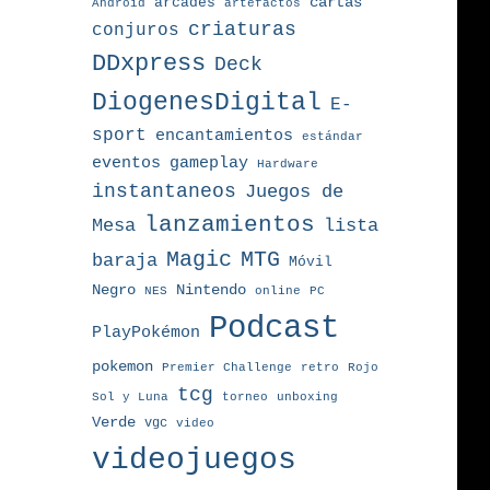
arcades
cartas
Android
artefactos
criaturas
conjuros
DDxpress
Deck
DiogenesDigital
E-
sport
encantamientos
estándar
eventos
gameplay
Hardware
instantaneos
Juegos de
lanzamientos
Mesa
lista
MTG
Magic
baraja
Móvil
Nintendo
Negro
NES
online
PC
Podcast
PlayPokémon
pokemon
Premier Challenge
retro
Rojo
tcg
torneo
Sol y Luna
unboxing
Verde
vgc
video
videojuegos