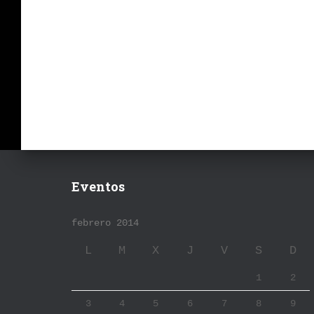
Eventos
febrero 2014
L
M
X
J
V
S
D
1
2
3
4
5
6
7
8
9