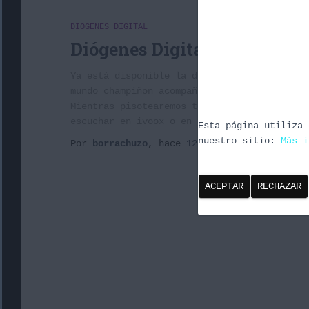
DIOGENES DIGITAL
Diógenes Digital 1X12: Mario
Ya está disponible la duodécima entrega de 
mundo champiñon acompañando a los hermanos 
Mientras pisotearemos tortugas, comeremos s
escuchar en ivoox o en iTunes Nos vemos en 
Esta página utiliza 
nuestro sitio:
Más i
Por
borrachuzo
, hace
12 años
ACEPTAR
RECHAZAR