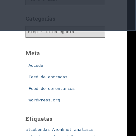
r
c
h
Categorías
i
C
v
a
o
t
s
e
Meta
g
o
Acceder
r
í
Feed de entradas
a
Feed de comentarios
s
WordPress.org
Etiquetas
Amonkhet
alcobendas
analisis