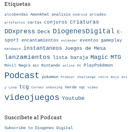
Etiquetas
Amonkhet
alcobendas
analisis
arcades
Android
criaturas
conjuros
cartas
artefactos
DDxpress
DiogenesDigital
Deck
E-
sport
eventos
gameplay
encantamientos
estándar
instantaneos
Juegos de Mesa
Hardware
lanzamientos
MTG
Magic
lista baraja
Nintendo
PlayPokémon
Móvil
Negro
NES
online
PC
Podcast
pokemon
Premier Challenge
retro
Rojo
Sol
tcg
Verde
torneo
vgc
y Luna
unboxing
video
videojuegos
Youtube
Suscribete al Podcast
Subscribe to Diogenes Digital