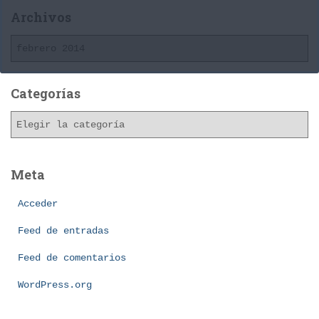
Archivos
A
r
c
h
Categorías
i
C
v
a
o
t
s
e
Meta
g
o
Acceder
r
í
Feed de entradas
a
Feed de comentarios
s
WordPress.org