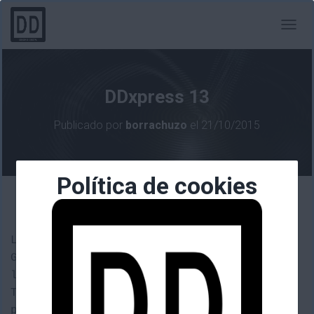
C
A
M
B
I
DDxpress 13
A
R
Publicado por
borrachuzo
el
21/10/2015
M
O
D
O
Política de cookies
D
E
Hoy os hago un pequeño resumen de la
N
jornada 3 de la División de Honor de
A
V
League of Legends con las derrotas de
E
Giants Underdogs y Baskonia Atlantis y
G
los lanzamientos del día, reducidos a:
A
C
Tales from Borderlands Ep 5 para
I
plataformas Xbox y
PixelJunk shooter