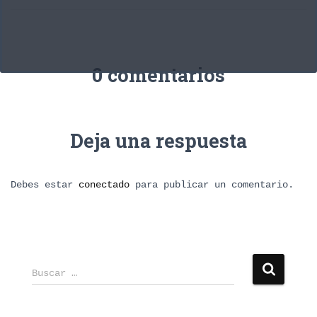
0 comentarios
Deja una respuesta
Debes estar
conectado
para publicar un comentario.
B
Buscar …
u
s
c