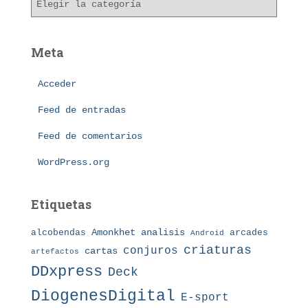
o
a
s
t
e
Meta
g
o
Acceder
r
í
Feed de entradas
a
s
Feed de comentarios
WordPress.org
Etiquetas
Amonkhet
alcobendas
analisis
arcades
Android
criaturas
conjuros
cartas
artefactos
DDxpress
Deck
DiogenesDigital
E-sport