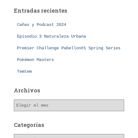
a
Entradas recientes
r
:
Cañas y Podcast 2024
Episodio 3 Naturaleza Urbana
Premier Challenge Pabellon#1 Spring Series
Pokémon Masters
Temtem
Archivos
A
r
c
h
Categorías
i
v
C