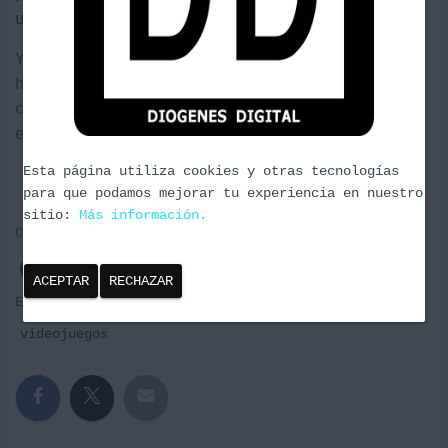
Ó
ultimate
para Steam.
N
Y recordad la
tienda de camisetas
, ahora
hay un 15% de descuento introduciendo el
código «HALLOWEEN» valido hasta el 27 de
este mes. Aprovechadlo.
Esta página utiliza cookies y otras tecnologías
para que podamos mejorar tu experiencia en nuestro
sitio:
Más información.
Categorías:
EVENTOS
LANZAMIENTOS
LEAGUE OF LEGENDS
VIDEOJUEGOS
ACEPTAR
RECHAZAR
Etiquetas:
DDxpress
lanzamientos
Podcast
videojuegos