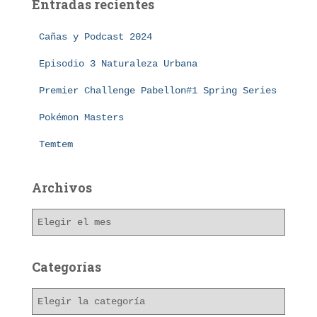
Entradas recientes
r
:
Cañas y Podcast 2024
Episodio 3 Naturaleza Urbana
Premier Challenge Pabellon#1 Spring Series
Pokémon Masters
Temtem
Archivos
A
r
c
h
Categorías
i
v
C
o
a