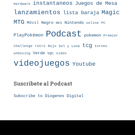
instantaneos
Juegos de Mesa
Hardware
lanzamientos
Magic
lista baraja
MTG
Nintendo
Móvil
Negro
NES
online
PC
Podcast
PlayPokémon
pokemon
Premier
tcg
Challenge
retro
torneo
Rojo
Sol y Luna
Verde
vgc
unboxing
video
videojuegos
Youtube
Suscribete al Podcast
Subscribe to Diogenes Digital