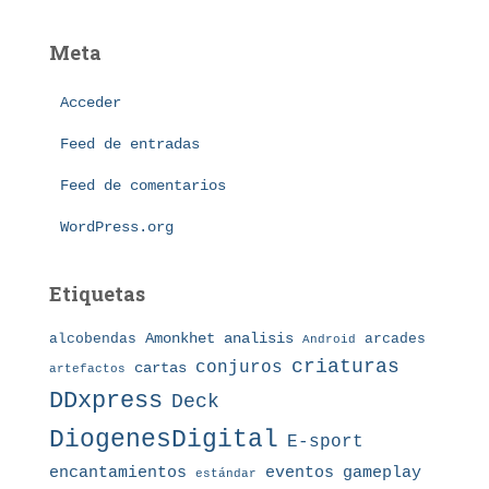
s
t
e
Meta
g
o
Acceder
r
í
Feed de entradas
a
s
Feed de comentarios
WordPress.org
Etiquetas
Amonkhet
alcobendas
analisis
arcades
Android
criaturas
conjuros
cartas
artefactos
DDxpress
Deck
DiogenesDigital
E-sport
eventos
gameplay
encantamientos
estándar