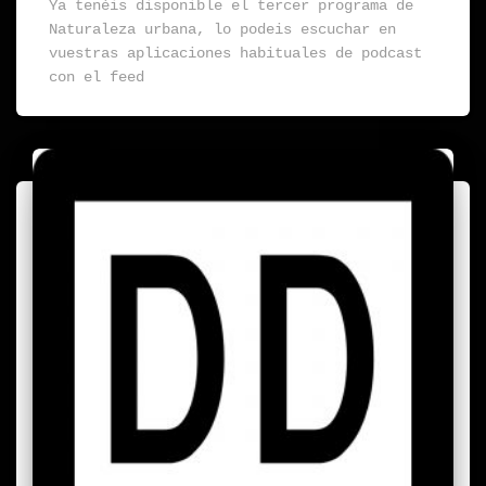
Ya tenéis disponible el tercer programa de
Naturaleza urbana, lo podeis escuchar en
vuestras aplicaciones habituales de podcast
con el feed