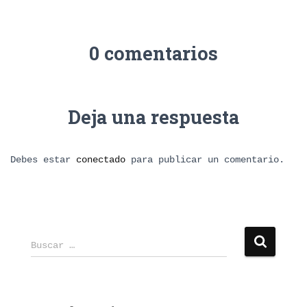
0 comentarios
Deja una respuesta
Debes estar
conectado
para publicar un comentario.
B
Buscar …
u
s
c
a