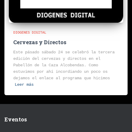
DIOGENES DIGITAL
Cervezas y Directos
Este pásado sábado 24 se celebró la tercera
edición del cervezas y directos en el
Pabellón de la Caza Alcobendas. Como
estuvimos por ahí incordiando un poco os
dejamos el enlace al programa que hicimos
Leer más
Eventos