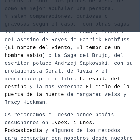
discusión sobre los puntos de vista de
como es mejor apuñalar una persona.
Y salen comparaciones, curiosas o
gravosas según el caso, con otras sagas
literarias mas actuales como , Cronica
del asesino de Reyes de Patrick Rothfuss
(
El nombre del viento
,
El temor de un
hombre sabio
) o La Saga del Brujo, del
escritor polaco Andrzej Sapkowski, con su
protagonista Geralt de Rivia y el
mencionado primer libro
La espada del
destino
y la mas veterana
El ciclo de la
puerta de la Muerte
de Margaret Weiss y
Tracy Hickman.
Os recordamos el desde donde podéis
escucharnos en
Ivoox
,
iTunes
,
Podcastpedia
y algunos de lso métodos
para contactar con nosotros desde nuestro