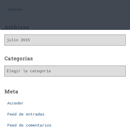
Temtem
Archivos
A
r
c
h
Categorías
i
C
v
a
o
t
s
e
Meta
g
o
Acceder
r
í
Feed de entradas
a
Feed de comentarios
s