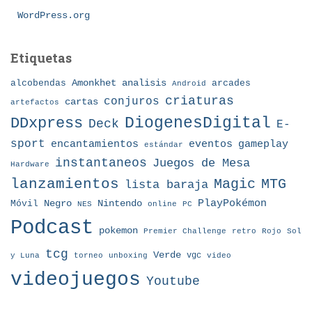
WordPress.org
Etiquetas
Amonkhet
alcobendas
analisis
arcades
Android
criaturas
conjuros
cartas
artefactos
DDxpress
DiogenesDigital
Deck
E-
sport
eventos
gameplay
encantamientos
estándar
instantaneos
Juegos de Mesa
Hardware
lanzamientos
MTG
Magic
lista baraja
Nintendo
PlayPokémon
Móvil
Negro
NES
online
PC
Podcast
pokemon
Premier Challenge
retro
Rojo
Sol
tcg
Verde
torneo
vgc
y Luna
unboxing
video
videojuegos
Youtube