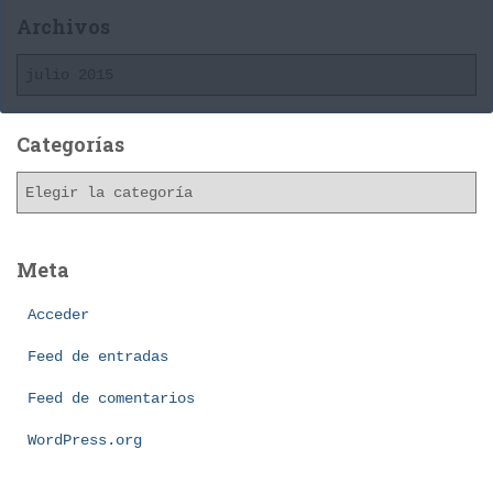
Archivos
A
r
c
h
Categorías
i
C
v
a
o
t
s
e
Meta
g
o
Acceder
r
í
Feed de entradas
a
Feed de comentarios
s
WordPress.org