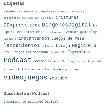
Etiquetas
Amonkhet
alcobendas
analisis
arcades
Android
criaturas
conjuros
cartas
artefactos
DDxpress
DiogenesDigital
Deck
E-
sport
eventos
gameplay
encantamientos
estándar
instantaneos
Juegos de Mesa
Hardware
lanzamientos
MTG
Magic
lista baraja
Nintendo
PlayPokémon
Móvil
Negro
NES
online
PC
Podcast
pokemon
Premier Challenge
retro
Rojo
Sol
tcg
Verde
torneo
vgc
y Luna
unboxing
video
videojuegos
Youtube
Suscribete al Podcast
Subscribe to Diogenes Digital