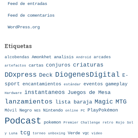
í
Feed de entradas
a
Feed de comentarios
s
WordPress.org
Etiquetas
Amonkhet
alcobendas
analisis
arcades
Android
criaturas
conjuros
cartas
artefactos
DDxpress
DiogenesDigital
Deck
E-
sport
eventos
gameplay
encantamientos
estándar
instantaneos
Juegos de Mesa
Hardware
lanzamientos
MTG
Magic
lista baraja
Nintendo
PlayPokémon
Móvil
Negro
NES
online
PC
Podcast
pokemon
Premier Challenge
retro
Rojo
Sol
tcg
Verde
torneo
vgc
y Luna
unboxing
video