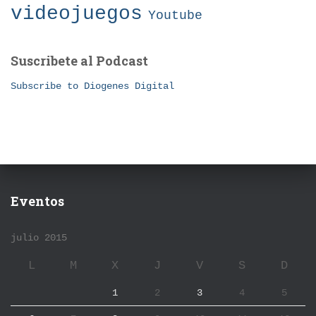
videojuegos
Youtube
Suscribete al Podcast
Subscribe to Diogenes Digital
Eventos
julio 2015
L
M
X
J
V
S
D
1
2
3
4
5