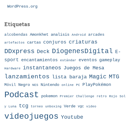
WordPress.org
Etiquetas
Amonkhet
alcobendas
analisis
arcades
Android
criaturas
conjuros
cartas
artefactos
DDxpress
DiogenesDigital
Deck
E-
sport
eventos
gameplay
encantamientos
estándar
instantaneos
Juegos de Mesa
Hardware
lanzamientos
MTG
Magic
lista baraja
Nintendo
PlayPokémon
Móvil
Negro
NES
online
PC
Podcast
pokemon
Premier Challenge
retro
Rojo
Sol
tcg
Verde
torneo
vgc
y Luna
unboxing
video
videojuegos
Youtube