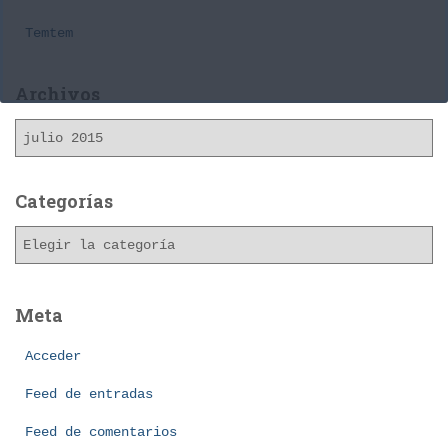
Temtem
Archivos
A
r
c
h
Categorías
i
C
v
a
o
t
s
e
Meta
g
o
Acceder
r
í
Feed de entradas
a
Feed de comentarios
s