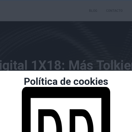
BLOG
CONTACTO
gital 1X18: Más Tolkie
Política de cookies
Anillos.
Publicado por
borrachuzo
el
23/05/2014