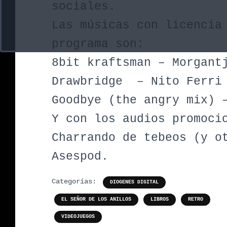
sociales.
Las músicas con licencia
programa son:
8bit kraftsman – Morgant
Drawbridge – Nito Ferri
Goodbye (the angry mix) 
Y con los audios promoci
Charrando de tebeos (y o
Asespod.
Categorías:
DIOGENES DIGITAL
EL SEÑOR DE LOS ANILLOS
LIBROS
RETRO
VIDEOJUEGOS