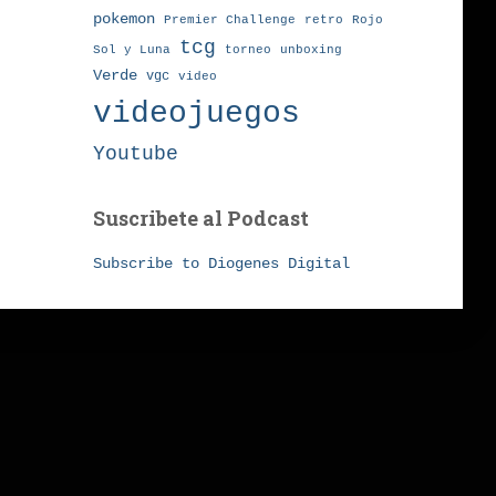
pokemon
Premier Challenge
retro
Rojo
tcg
torneo
Sol y Luna
unboxing
Verde
vgc
video
videojuegos
Youtube
Suscribete al Podcast
Subscribe to Diogenes Digital