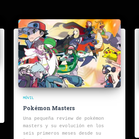
MÓVIL
Pokémon Masters
Una pequeña review de pokémon
masters y su evolución en los
seis primeros meses desde su