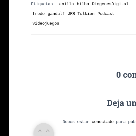
Etiquetas:
anillo
bilbo
DiogenesDigital
frodo
gandalf
JRR Tolkien
Podcast
videojuegos
0 co
Deja u
Debes estar
conectado
para pub