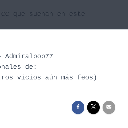
 CC que suenan en este
j
– Admiralbob77
onales de:
tros vicios aún más feos)