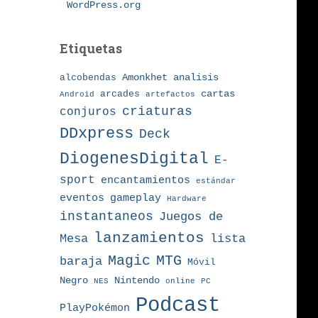
WordPress.org
Etiquetas
Amonkhet
alcobendas
analisis
arcades
cartas
Android
artefactos
criaturas
conjuros
DDxpress
Deck
DiogenesDigital
E-
sport
encantamientos
estándar
eventos
gameplay
Hardware
instantaneos
Juegos de
lanzamientos
Mesa
lista
MTG
Magic
baraja
Móvil
Nintendo
Negro
NES
online
PC
Podcast
PlayPokémon