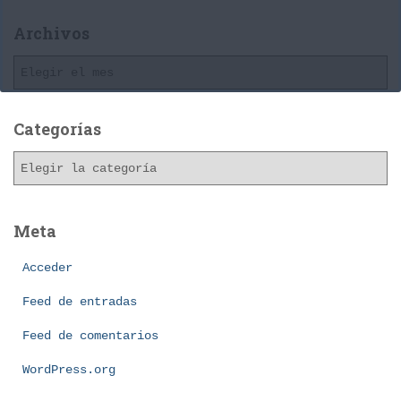
Archivos
A
r
c
h
Categorías
i
C
v
a
o
t
s
e
Meta
g
o
Acceder
r
í
Feed de entradas
a
Feed de comentarios
s
WordPress.org