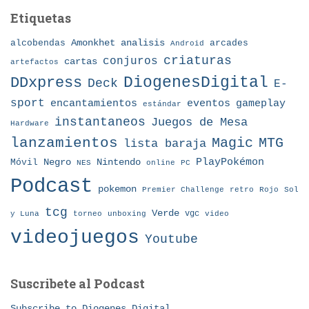
Etiquetas
Amonkhet
alcobendas
analisis
arcades
Android
criaturas
conjuros
cartas
artefactos
DDxpress
DiogenesDigital
Deck
E-
sport
eventos
gameplay
encantamientos
estándar
instantaneos
Juegos de Mesa
Hardware
lanzamientos
MTG
Magic
lista baraja
Nintendo
PlayPokémon
Móvil
Negro
NES
online
PC
Podcast
pokemon
Premier Challenge
retro
Rojo
Sol
tcg
Verde
torneo
vgc
y Luna
unboxing
video
videojuegos
Youtube
Suscribete al Podcast
Subscribe to Diogenes Digital