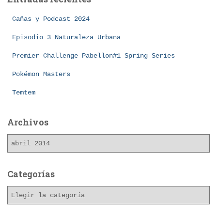
r
:
Cañas y Podcast 2024
Episodio 3 Naturaleza Urbana
Premier Challenge Pabellon#1 Spring Series
Pokémon Masters
Temtem
Archivos
A
r
c
h
Categorías
i
C
v
a
o
t
s