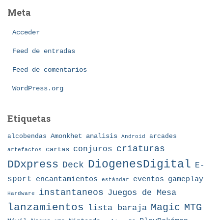
e
Meta
g
o
Acceder
r
í
Feed de entradas
a
Feed de comentarios
s
WordPress.org
Etiquetas
Amonkhet
alcobendas
analisis
arcades
Android
criaturas
conjuros
cartas
artefactos
DDxpress
DiogenesDigital
Deck
E-
sport
eventos
gameplay
encantamientos
estándar
instantaneos
Juegos de Mesa
Hardware
lanzamientos
MTG
Magic
lista baraja