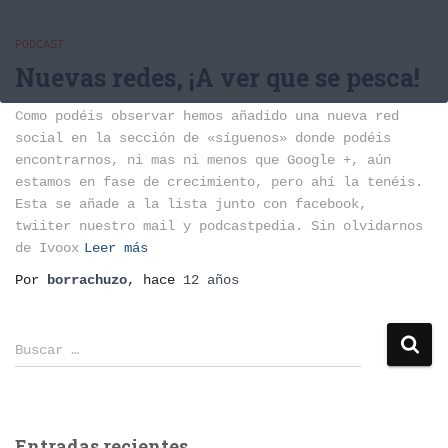
PODCAST
Nuevas redes, ¡A ver que se pesca!
Como podéis observar hemos añadido una nueva red
social en la sección de «síguenos» donde podéis
encontrarnos, ni mas ni menos que Google +, aún
estamos en fase de crecimiento, pero ahí la tenéis.
Esta se añade a la lista junto con facebook,
twiiter nuestro mail y podcastpedia. Sin olvidarnos
de Ivoox
Leer más
Por
borrachuzo
, hace
12 años
B
Buscar …
u
s
c
a
Entradas recientes