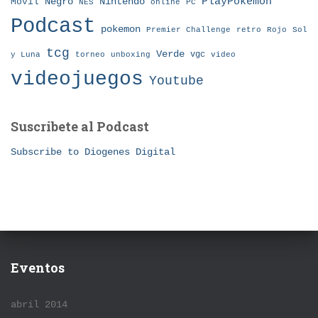
Nintendo
PlayPokémon
Móvil
Negro
NES
online
PC
Podcast
pokemon
Premier Challenge
retro
Rojo
Sol
tcg
Verde
torneo
vgc
y Luna
unboxing
video
videojuegos
Youtube
Suscribete al Podcast
Subscribe to Diogenes Digital
Eventos
abril 2014