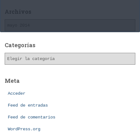
Archivos
A
r
c
h
Categorías
i
C
v
a
o
t
s
e
Meta
g
o
Acceder
r
í
Feed de entradas
a
Feed de comentarios
s
WordPress.org