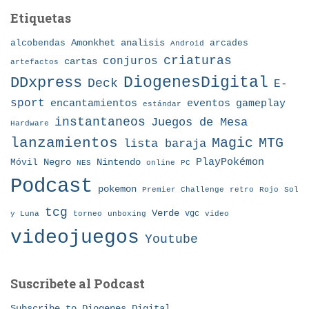
Etiquetas
Amonkhet
alcobendas
analisis
arcades
Android
criaturas
conjuros
cartas
artefactos
DDxpress
DiogenesDigital
Deck
E-
sport
eventos
gameplay
encantamientos
estándar
instantaneos
Juegos de Mesa
Hardware
lanzamientos
MTG
Magic
lista baraja
Nintendo
PlayPokémon
Móvil
Negro
NES
online
PC
Podcast
pokemon
Premier Challenge
retro
Rojo
Sol
tcg
Verde
torneo
vgc
y Luna
unboxing
video
videojuegos
Youtube
Suscribete al Podcast
Subscribe to Diogenes Digital