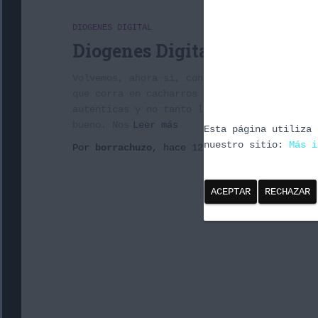
DIOGENES DIGITAL
Diogenes Digital 1X18: Más T
Volvemos, ahora si, con la parte de videoju
que corra en cacharros superiores a un pent
autenticas y no tanto lego ni gráficos molo
bueno. Nos
Leer más
Esta página utiliza 
nuestro sitio:
Más i
Por
borrachuzo
, hace
12 años
ACEPTAR
RECHAZAR