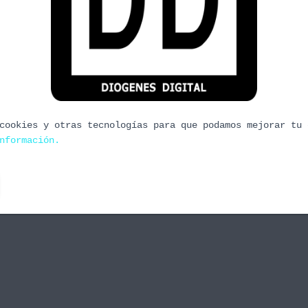
olkien, Hobbits y Anillos.
egos sobre la obra de Tolkien. No hablamos de nada
ium ni similares, así que descubriréis joyas
nes de ahora y mas pixeles gordotes, que es lo
cookies y otras tecnologías para que podamos mejorar tu 
nformación.