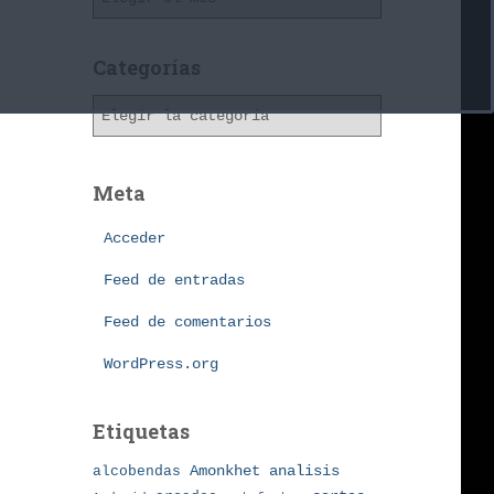
r
c
h
Categorías
i
C
v
a
o
t
s
e
Meta
g
o
Acceder
r
í
Feed de entradas
a
Feed de comentarios
s
WordPress.org
Etiquetas
Amonkhet
alcobendas
analisis