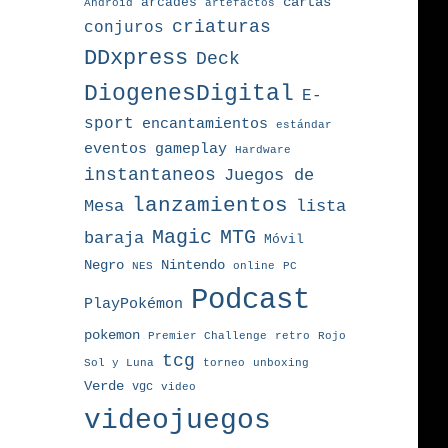
arcades
cartas
Android
artefactos
criaturas
conjuros
DDxpress
Deck
DiogenesDigital
E-
sport
encantamientos
estándar
eventos
gameplay
Hardware
instantaneos
Juegos de
lanzamientos
Mesa
lista
MTG
Magic
baraja
Móvil
Nintendo
Negro
NES
online
PC
Podcast
PlayPokémon
pokemon
Premier Challenge
retro
Rojo
tcg
torneo
Sol y Luna
unboxing
Verde
vgc
video
videojuegos