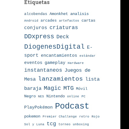
Etiquetas
Amonkhet
alcobendas
analisis
arcades
cartas
Android
artefactos
criaturas
conjuros
DDxpress
Deck
DiogenesDigital
E-
sport
encantamientos
estándar
eventos
gameplay
Hardware
instantaneos
Juegos de
lanzamientos
Mesa
lista
MTG
Magic
baraja
Móvil
Nintendo
Negro
NES
online
PC
Podcast
PlayPokémon
pokemon
Premier Challenge
retro
Rojo
tcg
torneo
Sol y Luna
unboxing