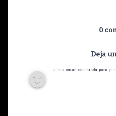
0 co
Deja u
Debes estar
conectado
para pub