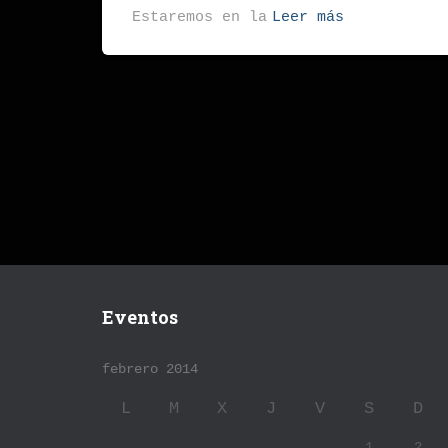
Estaremos en la
Leer más
Eventos
febrero 2014
L
M
X
J
V
S
D
1
2