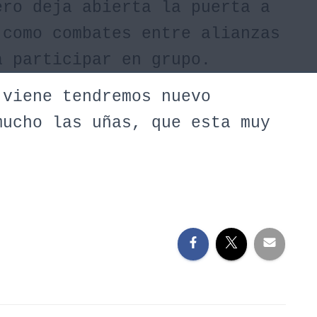
ero deja abierta la puerta a
 como combates entre alianzas
a participar en grupo.
 viene tendremos nuevo
mucho las uñas, que esta muy