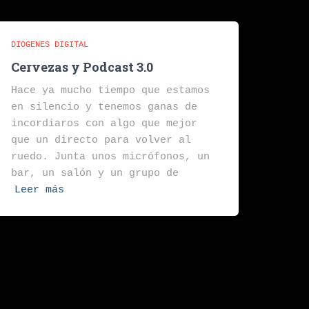
DIOGENES DIGITAL
Cervezas y Podcast 3.0
Hace ya mucho tiempo que estamos
en silencio y tenemos ganas de
incordiaros con algo que mejor
que un directo para volver al
ruedo. Junta unos micrófonos, un
bar, un salón y un grupo de
Leer más