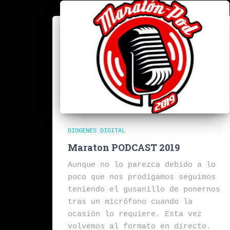
DIOGENES DIGITAL
Maraton PODCAST 2019
Aunque no lo parezca debido a lo
poco que nos prodigamos seguimos
teniendo el gusanillo de ponernos
tras un micrófono cuando la
ocasión lo requiere. Esta vez
volvemos al formato en directo.