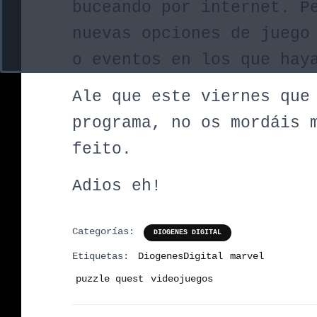
buceando por internet. P
nuevas opciones de juego
o eventos en los que hay
Ale que este viernes que
programa, no os mordáis 
feito.
Adios eh!
Categorías:
DIOGENES DIGITAL
Etiquetas:
DiogenesDigital
marvel
puzzle quest
videojuegos