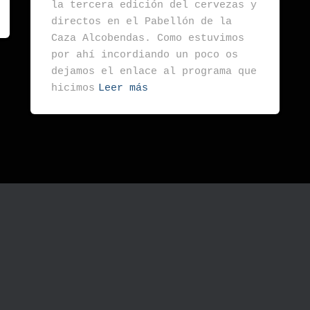
la tercera edición del cervezas y
directos en el Pabellón de la
Caza Alcobendas. Como estuvimos
por ahí incordiando un poco os
dejamos el enlace al programa que
hicimos
Leer más