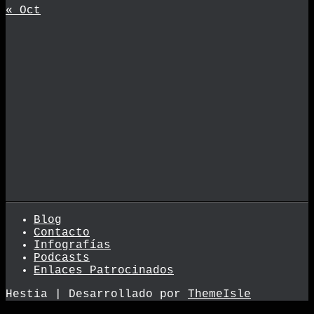
« Oct
Blog
Contacto
Infografías
Podcasts
Enlaces Patrocinados
Hestia | Desarrollado por
ThemeIsle