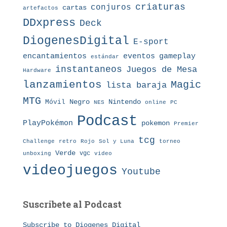
criaturas
conjuros
cartas
artefactos
DDxpress
Deck
DiogenesDigital
E-sport
eventos
gameplay
encantamientos
estándar
instantaneos
Juegos de Mesa
Hardware
lanzamientos
Magic
lista baraja
MTG
Nintendo
Móvil
Negro
NES
online
PC
Podcast
PlayPokémon
pokemon
Premier
tcg
Challenge
retro
torneo
Rojo
Sol y Luna
Verde
vgc
unboxing
video
videojuegos
Youtube
Suscribete al Podcast
Subscribe to Diogenes Digital