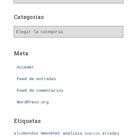
r
c
h
Categorías
i
v
C
o
a
s
t
e
Meta
g
o
Acceder
r
í
Feed de entradas
a
s
Feed de comentarios
WordPress.org
Etiquetas
Amonkhet
alcobendas
analisis
arcades
Android