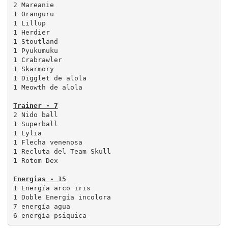
2 Mareanie

1 Oranguru

1 Lillup

1 Herdier

1 Stoutland

1 Pyukumuku 

1 Crabrawler

1 Skarmory

1 Digglet de alola

1 Meowth de alola

Trainer - 7
2 Nido ball

1 Superball

1 Lylia

1 Flecha venenosa

1 Recluta del Team Skull

1 Rotom Dex

Energias - 15
1 Energía arco iris

1 Doble Energía incolora

7 energía agua

6 energía psiquica