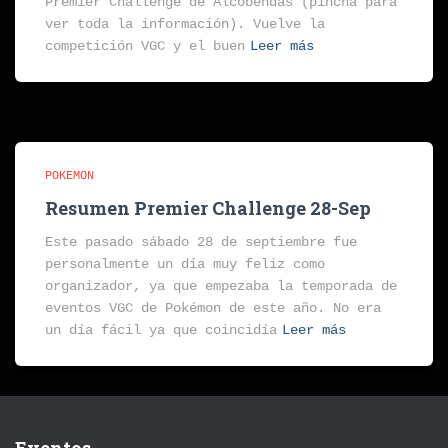
Premier Challenge de Alcobendas (pincha para
ver toda la información). Vuelve la
competición VGC y el buen
Leer más
POKEMON
Resumen Premier Challenge 28-Sep
Este pasado sábado 28 de septiembre fue
personalmente un día muy feliz como
organizador, ya que empezaba la temporada de
eventos VGC de Pokémon de este año. No era
un día fácil ya que coincidía
Leer más