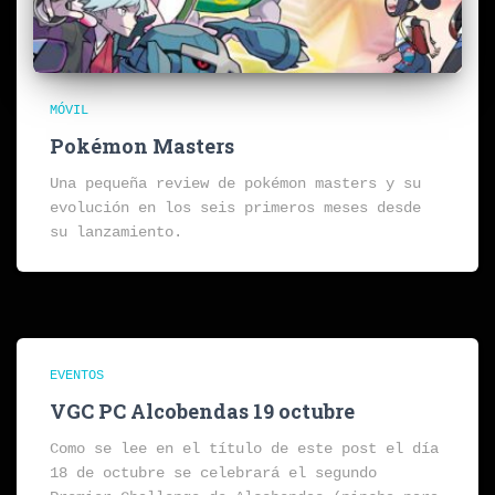
MÓVIL
Pokémon Masters
Una pequeña review de pokémon masters y su
evolución en los seis primeros meses desde
su lanzamiento.
EVENTOS
VGC PC Alcobendas 19 octubre
Como se lee en el título de este post el día
18 de octubre se celebrará el segundo