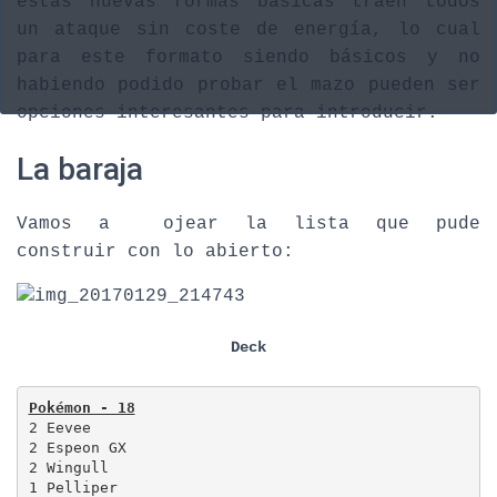
estas nuevas formas básicas traen todos
un ataque sin coste de energía, lo cual
para este formato siendo básicos y no
habiendo podido probar el mazo pueden ser
opciones interesantes para introducir.
La baraja
Vamos a ojear la lista que pude
construir con lo abierto:
Deck
Pokémon - 18
2 Eevee 

2 Espeon GX

2 Wingull

1 Pelliper
