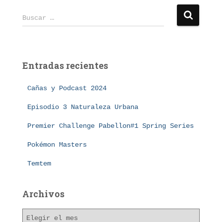
B
Buscar …
u
s
c
a
Entradas recientes
r
:
Cañas y Podcast 2024
Episodio 3 Naturaleza Urbana
Premier Challenge Pabellon#1 Spring Series
Pokémon Masters
Temtem
Archivos
A