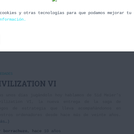
cookies y otras tecnologías para que podamos mejorar tu 
nformación.
EDADES
IVILIZATION VI
as unos días jugándolo hoy hablamos de Sid Meier’s
vilization VI, la nueva entrega de la saga de
egos de estrategia que lleva acompañándonos en
estros ordenadores desde hace más de veinte años.
ás…)
or
borrachuzo
, hace
10 años