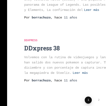
panorama de League of Legends. Las posibles
y Elements, La confirmación del
Leer más
Por
borrachuzo
, hace
11 años
DDXPRESS
DDxpress 38
Volvemos con la rutina de videojuegos y lan
han salido dos nuevos pokemon a capturar. T
diciembre y con porcentaje de captura incre
la megapiedra de Steelix.
Leer más
Por
borrachuzo
, hace
11 años
Paginación
1
2