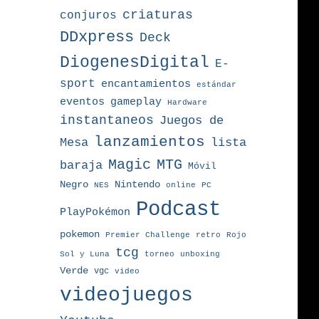
criaturas
conjuros
DDxpress
Deck
DiogenesDigital
E-
sport
encantamientos
estándar
eventos
gameplay
Hardware
instantaneos
Juegos de
lanzamientos
Mesa
lista
MTG
Magic
baraja
Móvil
Nintendo
Negro
NES
online
PC
Podcast
PlayPokémon
pokemon
Premier Challenge
retro
Rojo
tcg
torneo
Sol y Luna
unboxing
Verde
vgc
video
videojuegos