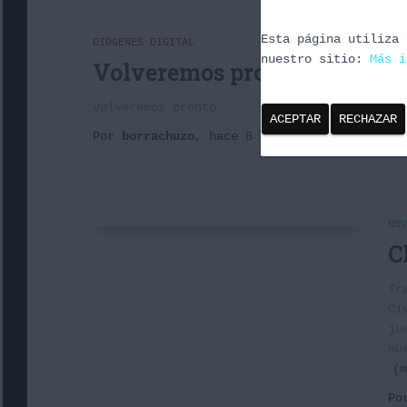
Esta página utiliza 
DIOGENES DIGITAL
nuestro sitio:
Más i
Volveremos pronto
volveremos pronto
ACEPTAR
RECHAZAR
Por
borrachuzo
, hace
8 años
NOV
C
Tr
Ci
ju
nu
(m
P