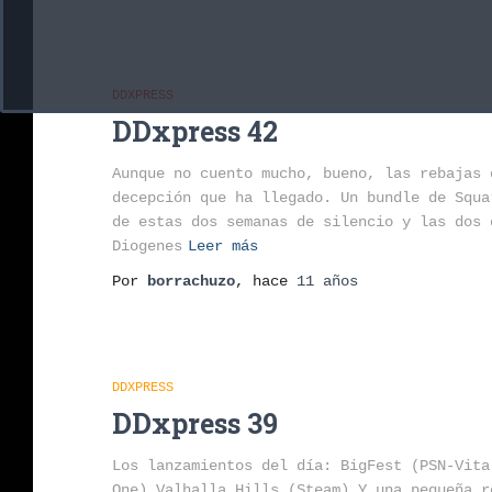
DDXPRESS
DDxpress 42
Aunque no cuento mucho, bueno, las rebajas 
decepción que ha llegado. Un bundle de Squa
de estas dos semanas de silencio y las dos 
Diogenes
Leer más
Por
borrachuzo
, hace
11 años
DDXPRESS
DDxpress 39
Los lanzamientos del día: BigFest (PSN-Vita
One) Valhalla Hills (Steam) Y una pequeña 