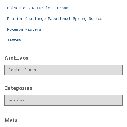
Episodio 3 Naturaleza Urbana
Premier Challenge Pabellon#1 Spring Series
Pokémon Masters
Temtem
Archivos
A
r
c
h
Categorías
i
C
v
a
o
t
s
e
Meta
g