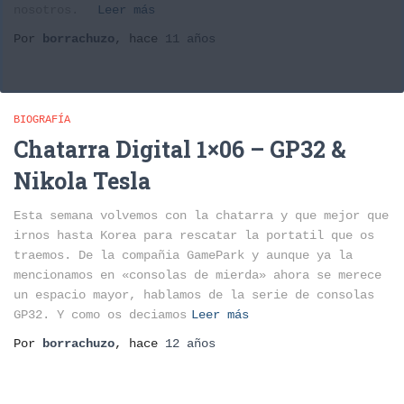
nosotros.
Leer más
Por
borrachuzo
, hace
11 años
BIOGRAFÍA
Chatarra Digital 1×06 – GP32 &
Nikola Tesla
Esta semana volvemos con la chatarra y que mejor que
irnos hasta Korea para rescatar la portatil que os
traemos. De la compañia GamePark y aunque ya la
mencionamos en «consolas de mierda» ahora se merece
un espacio mayor, hablamos de la serie de consolas
GP32. Y como os deciamos
Leer más
Por
borrachuzo
, hace
12 años