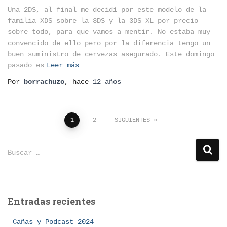
Una 2DS, al final me decidí por este modelo de la
familia XDS sobre la 3DS y la 3DS XL por precio
sobre todo, para que vamos a mentir. No estaba muy
convencido de ello pero por la diferencia tengo un
buen suministro de cervezas asegurado. Este domingo
pasado es
Leer más
Por
borrachuzo
, hace
12 años
Paginación
1
2
SIGUIENTES
de
B
Buscar …
u
entradas
s
c
a
Entradas recientes
r
:
Cañas y Podcast 2024