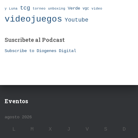
tcg
Verde
torneo
vgc
y Luna
unboxing
video
videojuegos
Youtube
Suscribete al Podcast
Subscribe to Diogenes Digital
Eventos
agosto 2026
L
M
X
J
V
S
D