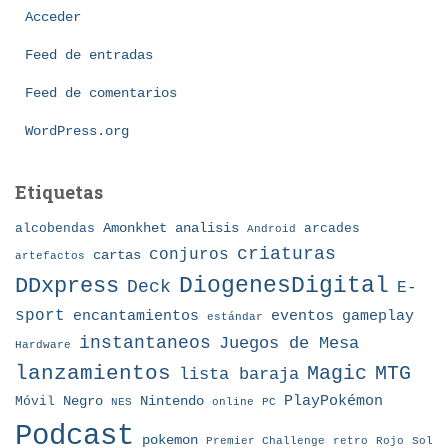
o
Acceder
r
í
Feed de entradas
a
Feed de comentarios
s
WordPress.org
Etiquetas
Amonkhet
alcobendas
analisis
arcades
Android
criaturas
conjuros
cartas
artefactos
DDxpress
DiogenesDigital
Deck
E-
sport
eventos
gameplay
encantamientos
estándar
instantaneos
Juegos de Mesa
Hardware
lanzamientos
MTG
Magic
lista baraja
Nintendo
PlayPokémon
Móvil
Negro
NES
online
PC
Podcast
pokemon
Premier Challenge
retro
Rojo
Sol