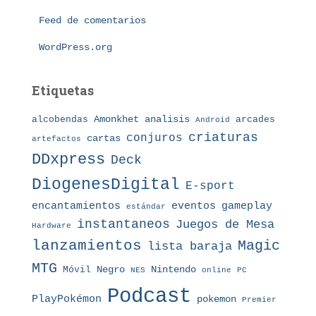
a
s
Feed de comentarios
WordPress.org
Etiquetas
Amonkhet
alcobendas
analisis
arcades
Android
criaturas
conjuros
cartas
artefactos
DDxpress
Deck
DiogenesDigital
E-sport
eventos
gameplay
encantamientos
estándar
instantaneos
Juegos de Mesa
Hardware
lanzamientos
Magic
lista baraja
MTG
Nintendo
Móvil
Negro
NES
online
PC
Podcast
PlayPokémon
pokemon
Premier