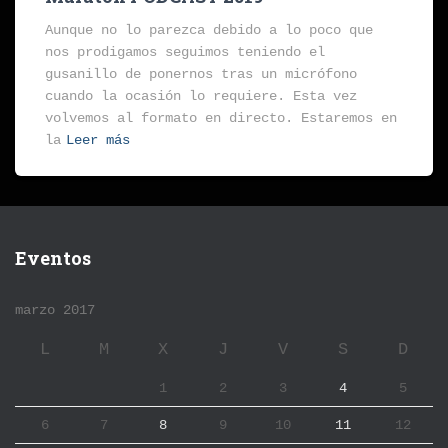
Aunque no lo parezca debido a lo poco que
nos prodigamos seguimos teniendo el
gusanillo de ponernos tras un micrófono
cuando la ocasión lo requiere. Esta vez
volvemos al formato en directo. Estaremos en
la
Leer más
Eventos
marzo 2017
L
M
X
J
V
S
D
1
2
3
4
5
6
7
8
9
10
11
12