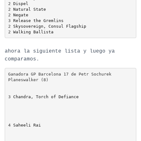
2 
Dispel
2 
Natural State
2 
Negate
3 
Release the Gremlins
2 
Skysovereign, Consul Flagship
2 
Walking Ballista
ahora la siguiente lista y luego ya
comparamos.
Ganadora GP Barcelona 17 de Petr Sochurek

3
Chandra, Torch of Defiance
4
Saheeli Rai