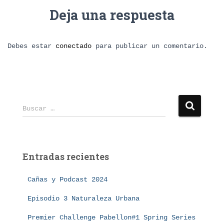
Deja una respuesta
Debes estar
conectado
para publicar un comentario.
B
Buscar …
u
s
c
a
Entradas recientes
r
:
Cañas y Podcast 2024
Episodio 3 Naturaleza Urbana
Premier Challenge Pabellon#1 Spring Series