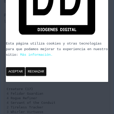
Ó
baraja, 4 Color Copy Cat.
N
Por lo que que vamos a ver la primera
lista:
Esta página utiliza cookies y otras tecnologías
para que podamos mejorar tu experiencia en nuestro
3
Chandra, Torch of Defiance
sitio:
Más información.
ACEPTAR
RECHAZAR
4
Saheeli Rai
4 
Felidar Guardian
4 
Rogue Refiner
4 
Servant of the Conduit
2 
Tireless Tracker
3 
Whirler Virtuoso