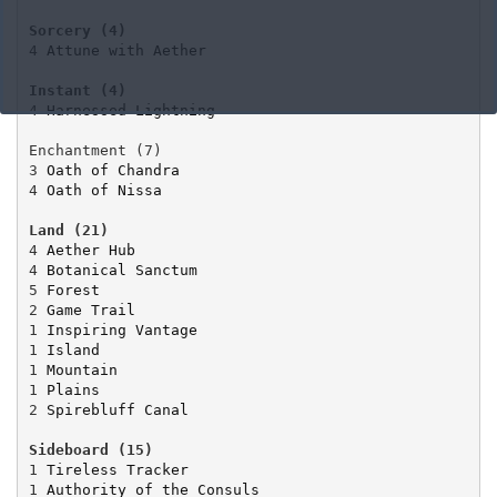
4 
Attune with Aether
4 
Harnessed Lightning
3
Oath of Chandra
4 
Oath of Nissa
4 
Aether Hub
4 
Botanical Sanctum
5 
Forest
2 
Game Trail
1 
Inspiring Vantage
1 
Island
1 
Mountain
1 
Plains
2 
Spirebluff Canal
1
Tireless Tracker
1 
Authority of the Consuls