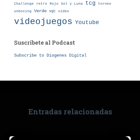
tcg
Challenge
retro
torneo
Rojo
Sol y Luna
Verde
vgc
unboxing
video
videojuegos
Youtube
Suscribete al Podcast
Subscribe to Diogenes Digital
Entradas relacionadas