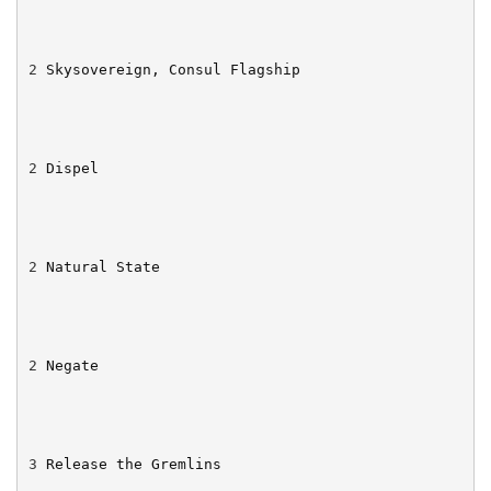
2
Skysovereign, Consul Flagship
2
Dispel
2
Natural State
2
Negate
3
Release the Gremlins