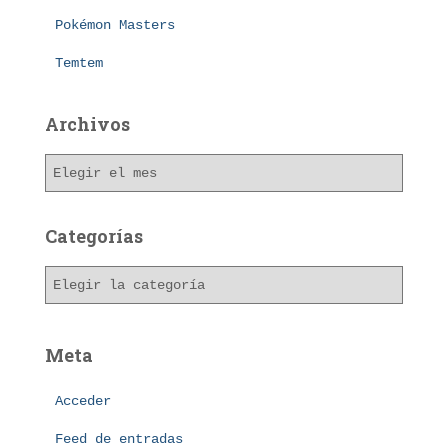
Pokémon Masters
Temtem
Archivos
A
r
c
h
Categorías
i
v
C
o
a
s
t
e
Meta
g
o
Acceder
r
í
Feed de entradas