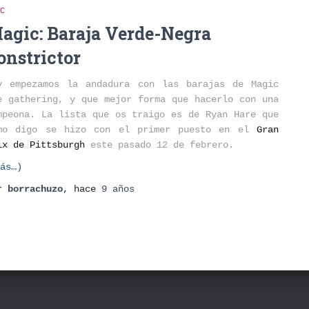
C
agic: Baraja Verde-Negra
onstrictor
y empezamos la andadura con las barajas de Magic
e gathering, y que mejor forma que hacerlo con una
mpeona. La lista que os traigo es de Ryan Hare que
mo digo se hizo con el primer puesto en el
Gran
ix de Pittsburgh
este pasado 12 de febrero.
ás…)
or
borrachuzo
, hace
9 años