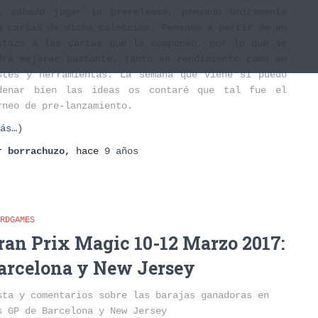
l sábado jugar la prerelease, pensado únicamente
n cartas de dicha colección. Pensado a partir de un
stazo a las cartas que la componen, por lo que se
drá mejorar bastante, tanto en rendimiento como en
stes y herramientas. La semana que viene si puedo
denar bien las ideas os contaré que tal fue el
rneo de pre-lanzamiento.
ás…)
or
borrachuzo
, hace
9 años
RDGAMES
ran Prix Magic 10-12 Marzo 2017:
arcelona y New Jersey
sta y comentarios sobre las barajas ganadoras en
s GP de Barcelona y New Jersey