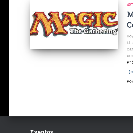
WOT
M
C
Ho
th
ca
co
Pr
(m
P
Eventos