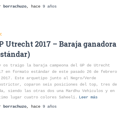
or
borrachuzo
, hace
9 años
C
P Utrecht 2017 – Baraja ganadora
estándar)
y os traigo la baraja campeona del GP de Utrecht
17 en formato estándar de este pasado 26 de febrero
 2017. Este arquetipo junto al Negro/Verde
nstrictor, coparon seis posiciones del top, tres de
da, siendo las otras dos una Mardhu Vehiculos y en
timo lugar cuatro colores Saheeli.
Leer más
or
borrachuzo
, hace
9 años