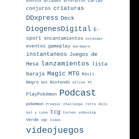
arcades
cartas
Android
artefactos
criaturas
conjuros
DDxpress
Deck
DiogenesDigital
E-
sport
encantamientos
estándar
eventos
gameplay
Hardware
instantaneos
Juegos de
lanzamientos
Mesa
lista
MTG
Magic
baraja
Móvil
Nintendo
Negro
NES
online
PC
Podcast
PlayPokémon
pokemon
Premier Challenge
retro
Rojo
tcg
torneo
Sol y Luna
unboxing
Verde
vgc
video
videojuegos