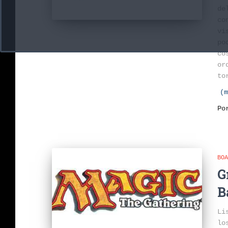
de
co
vi
po
co
or
to
(m
P
BOA
G
B
Li
lo