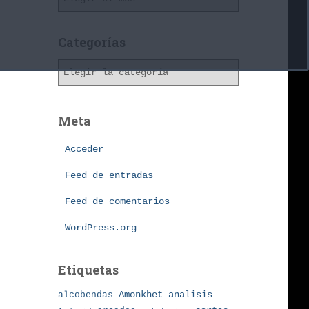
r
c
h
Categorías
i
C
v
a
o
t
s
e
Meta
g
o
Acceder
r
í
Feed de entradas
a
Feed de comentarios
s
WordPress.org
Etiquetas
Amonkhet
alcobendas
analisis