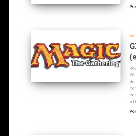
P
WOT
G
(
Ho
20
de
Co
ca
úl
P