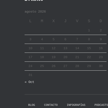
agosto 2026
L
M
X
J
V
S
D
1
2
3
4
5
6
7
8
9
10
11
12
13
14
15
16
17
18
19
20
21
22
23
24
25
26
27
28
29
30
31
« Oct
BLOG
CONTACTO
INFOGRAFÍAS
PODCASTS