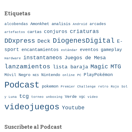
Etiquetas
Amonkhet
alcobendas
analisis
arcades
Android
criaturas
conjuros
cartas
artefactos
DDxpress
DiogenesDigital
Deck
E-
sport
eventos
gameplay
encantamientos
estándar
instantaneos
Juegos de Mesa
Hardware
lanzamientos
MTG
Magic
lista baraja
Nintendo
PlayPokémon
Móvil
Negro
NES
online
PC
Podcast
pokemon
Premier Challenge
retro
Rojo
Sol
tcg
Verde
torneo
vgc
y Luna
unboxing
video
videojuegos
Youtube
Suscribete al Podcast