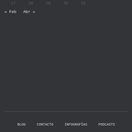
27
28
29
30
31
« Feb
Abr »
BLOG
CONTACTO
INFOGRAFÍAS
PODCASTS