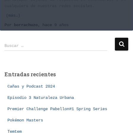
cualquiera de nuestras redes sociales.
(más…)
Por
borrachuzo
, hace
9 años
B
Buscar …
u
s
c
a
Entradas recientes
r
:
Cañas y Podcast 2024
Episodio 3 Naturaleza Urbana
Premier Challenge Pabellon#1 Spring Series
Pokémon Masters
Temtem