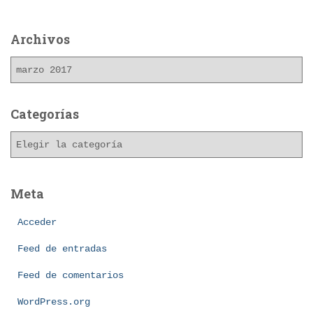
Archivos
A
r
c
h
Categorías
i
C
v
a
o
t
s
e
Meta
g
o
Acceder
r
í
Feed de entradas
a
Feed de comentarios
s
WordPress.org