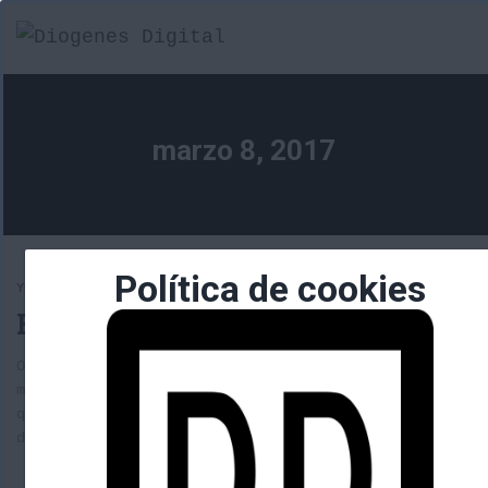
marzo 8, 2017
Política de cookies
YOUTUBE
Emisiones en directo ¿oxigeno?
Os dejo aquí una prueba que quería realizar con el nue
móvil. Una emisión en directo a youtube en este caso. 
que investigar aún a ver si se puede personalizar fond
demás, ya que queda un poco soso así solo.
(más…)