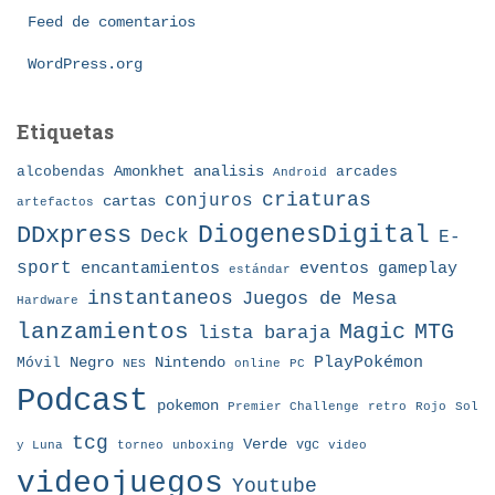
a
Feed de comentarios
s
WordPress.org
Etiquetas
Amonkhet
alcobendas
analisis
arcades
Android
criaturas
conjuros
cartas
artefactos
DDxpress
DiogenesDigital
Deck
E-
sport
eventos
gameplay
encantamientos
estándar
instantaneos
Juegos de Mesa
Hardware
lanzamientos
MTG
Magic
lista baraja
Nintendo
PlayPokémon
Móvil
Negro
NES
online
PC
Podcast
pokemon
Premier Challenge
retro
Rojo
Sol
tcg
Verde
torneo
vgc
y Luna
unboxing
video
videojuegos
Youtube