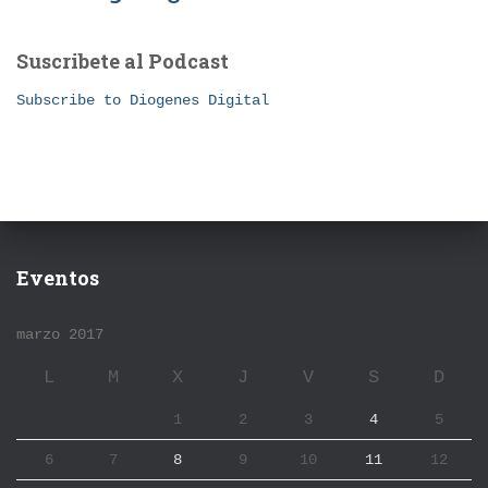
Suscribete al Podcast
Subscribe to Diogenes Digital
Eventos
marzo 2017
L
M
X
J
V
S
D
1
2
3
4
5
6
7
8
9
10
11
12