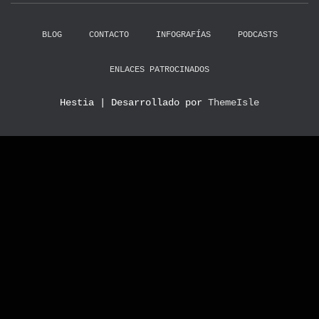
BLOG
CONTACTO
INFOGRAFÍAS
PODCASTS
ENLACES PATROCINADOS
Hestia | Desarrollado por
ThemeIsle