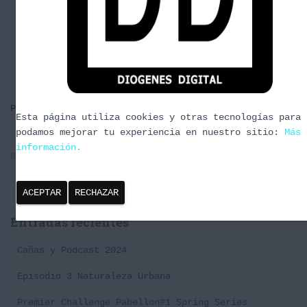
Por
borrachuzo
, hace
9 años
Esta página utiliza cookies y otras tecnologías para 
podamos mejorar tu experiencia en nuestro sitio:
Más
información.
B
Buscar …
u
s
ACEPTAR
RECHAZAR
c
a
Entradas recientes
r
:
Cañas y Podcast 2024
Episodio 3 Naturaleza Urbana
Premier Challenge Pabellon#1 Spring Series