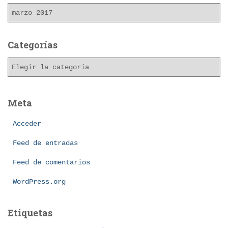
A
r
c
h
Categorías
i
C
v
a
o
t
s
e
Meta
g
o
Acceder
r
í
Feed de entradas
a
Feed de comentarios
s
WordPress.org
Etiquetas