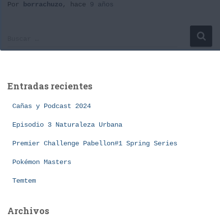
Por
borrachuzo
, hace
9 años
B
Buscar …
u
s
c
a
Entradas recientes
r
:
Cañas y Podcast 2024
Episodio 3 Naturaleza Urbana
Premier Challenge Pabellon#1 Spring Series
Pokémon Masters
Temtem
Archivos