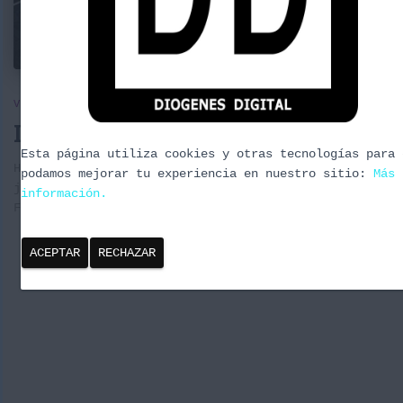
VIDEO
Invocaciones Fire Emblem: Heroes
Esta página utiliza cookies y otras tecnologías para 
Hoy os dejo un directo con tres sesiones de invocación
podamos mejorar tu experiencia en nuestro sitio:
Más
juego para dispositivos móviles de nintendo de la fran
información.
Fire Emblem.
(más…)
ACEPTAR
RECHAZAR