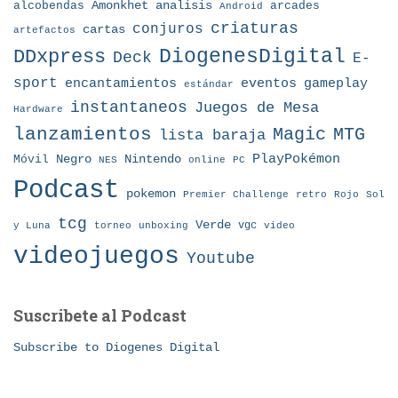
Amonkhet
alcobendas
analisis
arcades
Android
criaturas
conjuros
cartas
artefactos
DDxpress
DiogenesDigital
Deck
E-
sport
eventos
gameplay
encantamientos
estándar
instantaneos
Juegos de Mesa
Hardware
lanzamientos
MTG
Magic
lista baraja
Nintendo
PlayPokémon
Móvil
Negro
NES
online
PC
Podcast
pokemon
Premier Challenge
retro
Rojo
Sol
tcg
Verde
torneo
vgc
y Luna
unboxing
video
videojuegos
Youtube
Suscribete al Podcast
Subscribe to Diogenes Digital