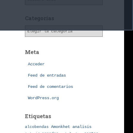
r
c
h
Categorías
i
C
v
a
o
t
s
e
Meta
g
o
Acceder
r
í
Feed de entradas
a
Feed de comentarios
s
WordPress.org
Etiquetas
Amonkhet
alcobendas
analisis