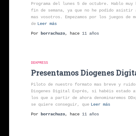
Programa del lunes 5 de octubre. Hablo muy 
fin de semana, ya que no he podido asistir 
mas vosotros. Empezamos por los juegos de m
de
Leer más
Por
borrachuzo
, hace
11 años
DDXPRESS
Presentamos Diogenes Digit
Piloto de nuestro formato mas breve y ruido
Diogenes Digital Exprés, si habéis estado a
los que a partir de ahora denominaremos DDx
se quiere conseguir, que
Leer más
Por
borrachuzo
, hace
11 años