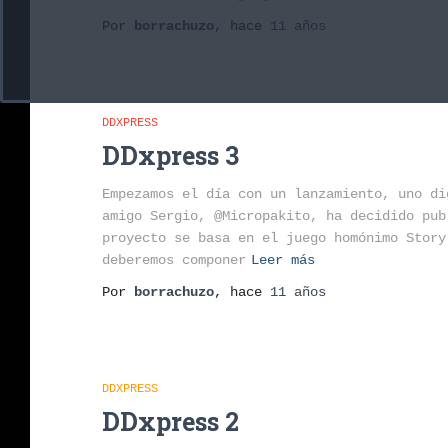
Por
borrachuzo
, hace
11 años
DDXPRESS
DDxpress 3
Empezamos el día con un lanzamiento, uno di
amigo Sergio, @Micropakito, ha decidido pub
proyecto se basa en el juego homónimo Story
deberemos componer
Leer más
Por
borrachuzo
, hace
11 años
DDXPRESS
DDxpress 2