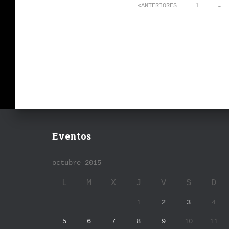
Paginación
ANTERIORES
1
…
de
entradas
Eventos
octubre 2015
L
M
X
J
V
S
D
1
2
3
4
5
6
7
8
9
10
11