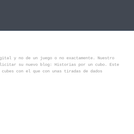
gital y no de un juego o no exactamente. Nuestro
licitar su nuevo blog: Historias por un cubo. Este
 cubes con el que con unas tiradas de dados