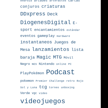
arcades
cartas
Android
artefactos
criaturas
conjuros
DDxpress
Deck
DiogenesDigital
E-
sport
encantamientos
estándar
eventos
gameplay
Hardware
instantaneos
Juegos de
lanzamientos
Mesa
lista
MTG
Magic
baraja
Móvil
Nintendo
Negro
NES
online
PC
Podcast
PlayPokémon
pokemon
Premier Challenge
retro
Rojo
tcg
torneo
Sol y Luna
unboxing
Verde
vgc
video
videojuegos