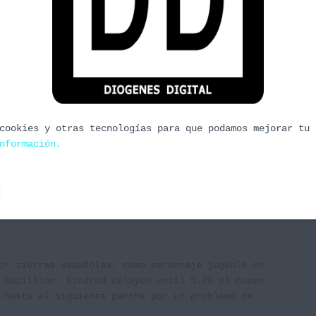
egos de mesa europea mas importante donde
grinan para ver que novedades «cartonianas» nos
ngo día 11 los afortunados que hayan podido ir nos
cookies y otras tecnologías para que podamos mejorar tu 
nformación.
or tierras españolas, como personaje jugable en
 Gazillion. Kindred delayed until 5.20 el nuevo
 hasta el siguiente parche por un problema de