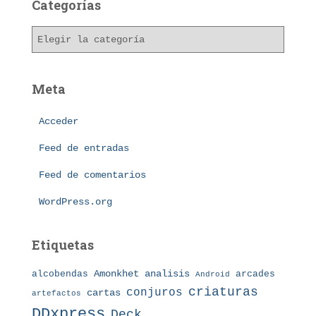
h
Categorías
i
v
C
o
a
s
t
e
Meta
g
o
Acceder
r
í
Feed de entradas
a
s
Feed de comentarios
WordPress.org
Etiquetas
Amonkhet
alcobendas
analisis
arcades
Android
criaturas
conjuros
cartas
artefactos
DDxpress
Deck