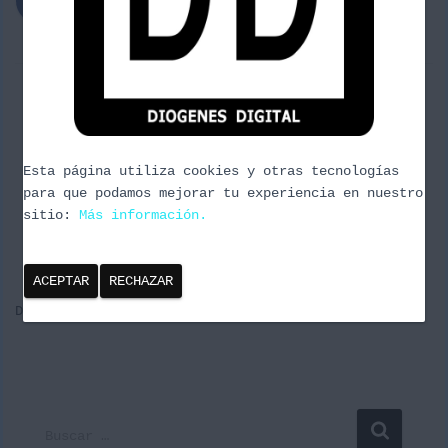
Ó
N
0 comentarios
Esta página utiliza cookies y otras tecnologías
para que podamos mejorar tu experiencia en nuestro
sitio:
Más información.
Deja una respuesta
ACEPTAR
RECHAZAR
Debes estar
conectado
para publicar un comentario.
B
Buscar …