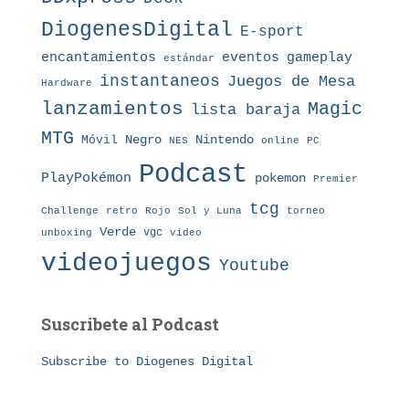
DiogenesDigital
E-sport
eventos
gameplay
encantamientos
estándar
instantaneos
Juegos de Mesa
Hardware
lanzamientos
Magic
lista baraja
MTG
Nintendo
Móvil
Negro
NES
online
PC
Podcast
PlayPokémon
pokemon
Premier
tcg
Challenge
retro
torneo
Rojo
Sol y Luna
Verde
vgc
unboxing
video
videojuegos
Youtube
Suscribete al Podcast
Subscribe to Diogenes Digital