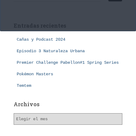
u
s
c
a
Entradas recientes
r
:
Cañas y Podcast 2024
Episodio 3 Naturaleza Urbana
Premier Challenge Pabellon#1 Spring Series
Pokémon Masters
Temtem
Archivos
A
r
c