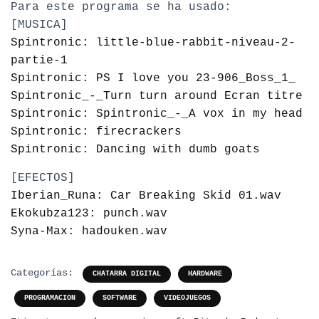
Para este programa se ha usado:
[MUSICA]
Spintronic: little-blue-rabbit-niveau-2-
partie-1
Spintronic: PS I love you 23-906_Boss_1_
Spintronic_-_Turn turn around Ecran titre
Spintronic: Spintronic_-_A vox in my head
Spintronic: firecrackers
Spintronic: Dancing with dumb goats
[EFECTOS]
Iberian_Runa: Car Breaking Skid 01.wav
Ekokubza123: punch.wav
Syna-Max: hadouken.wav
Categorías:
CHATARRA DIGITAL
HARDWARE
PROGRAMACION
SOFTWARE
VIDEOJUEGOS