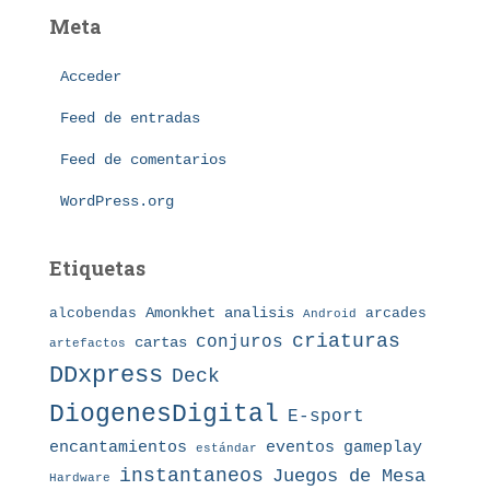
e
Meta
g
o
Acceder
r
í
Feed de entradas
a
s
Feed de comentarios
WordPress.org
Etiquetas
Amonkhet
alcobendas
analisis
arcades
Android
criaturas
conjuros
cartas
artefactos
DDxpress
Deck
DiogenesDigital
E-sport
eventos
gameplay
encantamientos
estándar
instantaneos
Juegos de Mesa
Hardware