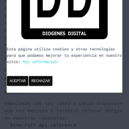
Ó
recomendaciones, el proyecto de
Pitando
,
N
multiplataforma, donde nos enseñará y
picará nuestra curiosidad para aprender
los fundamentos y funcionamientos de
nuestra microplaca preferida y accesorios
que se pueden enganchar a ella. También
visitar la página
de @
chicageek
que tiene
Esta página utiliza cookies y otras tecnologías
varios artículos interesantes pero
para que podamos mejorar tu experiencia en nuestro
buscamos el
post
de lenguajes para niños.
sitio:
Más información.
Pero vamos entrando en materia, en este
programa vamos a ver los fundamentos de
ACEPTAR
RECHAZAR
«programar» con la
RapsberryPi
,
Phyton
y
minecraft
.
Empezamos con los links a cosas «rarunas»
que nos empieza a intentar colocar Sergio
en nuestras cabezotas:
–
Minecraft Api-reference