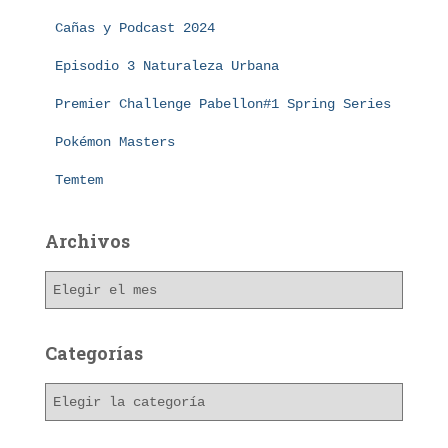
:
Cañas y Podcast 2024
Episodio 3 Naturaleza Urbana
Premier Challenge Pabellon#1 Spring Series
Pokémon Masters
Temtem
Archivos
A
r
c
h
Categorías
i
v
C
o
a
s
t