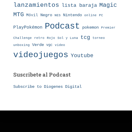
lanzamientos
Magic
lista baraja
MTG
Nintendo
Móvil
Negro
NES
online
PC
Podcast
PlayPokémon
pokemon
Premier
tcg
Challenge
retro
torneo
Rojo
Sol y Luna
Verde
vgc
unboxing
video
videojuegos
Youtube
Suscribete al Podcast
Subscribe to Diogenes Digital