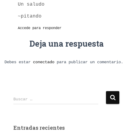
Un saludo
~pitando
Accede para responder
Deja una respuesta
Debes estar
conectado
para publicar un comentario.
B
Buscar …
u
s
c
a
Entradas recientes
r