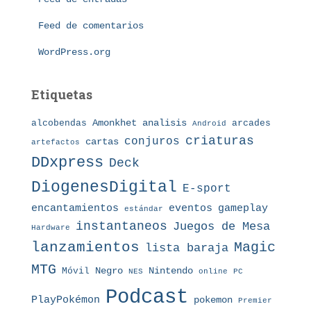
a
s
Feed de comentarios
WordPress.org
Etiquetas
Amonkhet
alcobendas
analisis
arcades
Android
criaturas
conjuros
cartas
artefactos
DDxpress
Deck
DiogenesDigital
E-sport
eventos
gameplay
encantamientos
estándar
instantaneos
Juegos de Mesa
Hardware
lanzamientos
Magic
lista baraja
MTG
Nintendo
Móvil
Negro
NES
online
PC
Podcast
PlayPokémon
pokemon
Premier