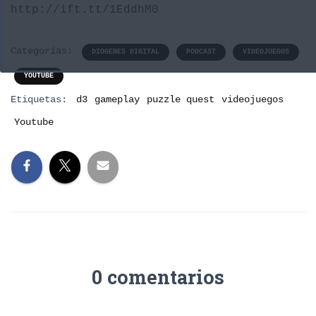
http://ift.tt/1EddhM0
Categorías:
DIOGENES DIGITAL
PODCAST
VIDEOJUEGOS
YOUTUBE
Etiquetas:
d3
gameplay
puzzle quest
videojuegos
Youtube
0 comentarios