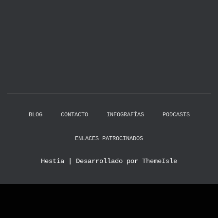
BLOG
CONTACTO
INFOGRAFÍAS
PODCASTS
ENLACES PATROCINADOS
Hestia | Desarrollado por
ThemeIsle