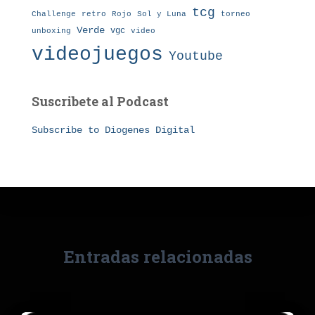
tcg
Challenge
retro
torneo
Rojo
Sol y Luna
Verde
vgc
unboxing
video
videojuegos
Youtube
Suscribete al Podcast
Subscribe to Diogenes Digital
Entradas relacionadas