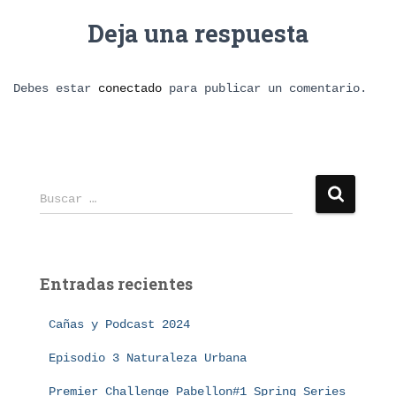
Deja una respuesta
Debes estar
conectado
para publicar un comentario.
B
Buscar …
u
s
c
a
Entradas recientes
r
:
Cañas y Podcast 2024
Episodio 3 Naturaleza Urbana
Premier Challenge Pabellon#1 Spring Series