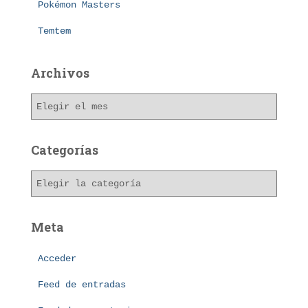
Pokémon Masters
Temtem
Archivos
A
r
c
h
Categorías
i
v
C
o
a
s
t
e
Meta
g
o
Acceder
r
í
Feed de entradas
a