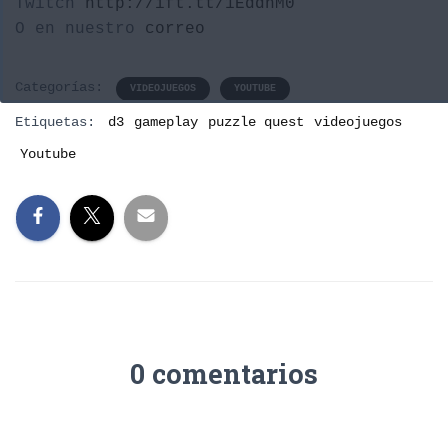
Twitch
http://ift.tt/1EddhM0
O en nuestro
correo
Categorías:
VIDEOJUEGOS
YOUTUBE
Etiquetas:
d3
gameplay
puzzle quest
videojuegos
Youtube
0 comentarios