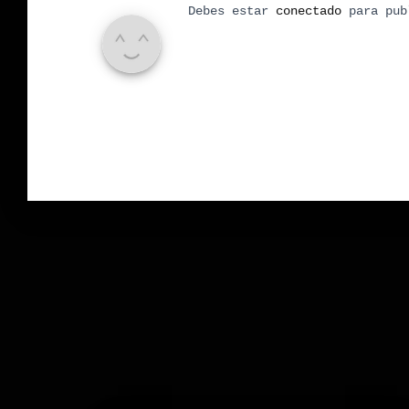
Debes estar
conectado
para pub