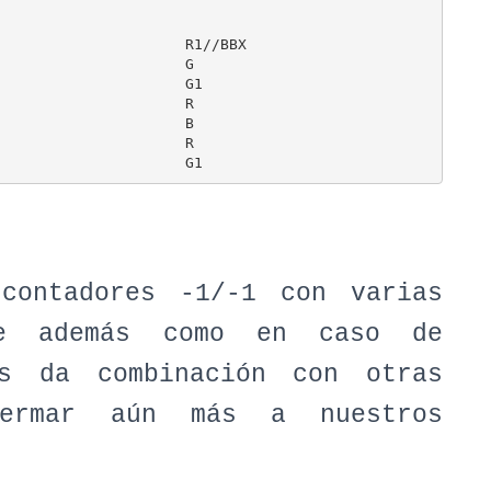
                     R1//BBX

                     G

                     G1

                     R   

                     B

                     R

contadores -1/-1 con varias
ue además como en caso de
os da combinación con otras
mermar aún más a nuestros