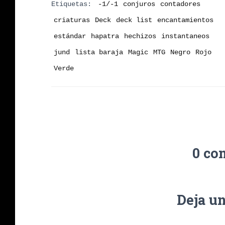
Etiquetas:
-1/-1
conjuros
contadores
criaturas
Deck
deck list
encantamientos
estándar
hapatra
hechizos
instantaneos
jund
lista baraja
Magic
MTG
Negro
Rojo
Verde
0 co
Deja u