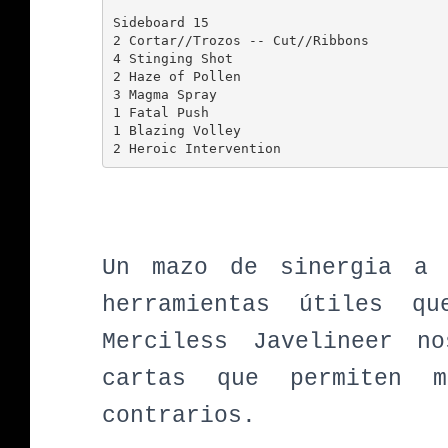
Sideboard 15

2 Cortar//Trozos -- Cut//Ribbons          
4 Stinging Shot                           
2 Haze of Pollen                          
3 Magma Spray                             
1 Fatal Push                              
1 Blazing Volley                          
Un mazo de sinergia a 
herramientas útiles q
Merciless Javelineer n
cartas que permiten 
contrarios.