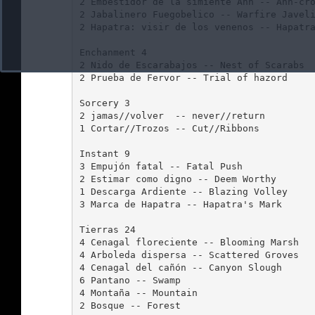
2 Embestidor de la simiente Ahn -- Ahn-cro
2 Jabalinero Fuegobelico -- Warfire Javeli
2 Hapatra: visir de los venenos -- Hapatra
Enchanment 4

2 Nido de Escarabajos -- Nest of Scarabs  
2 Prueba de Fervor -- Trial of hazord     
Sorcery 3

2 jamas//volver  -- never//return         
1 Cortar//Trozos -- Cut//Ribbons          
Instant 9 

3 Empujón fatal -- Fatal Push             
2 Estimar como digno -- Deem Worthy       
1 Descarga Ardiente -- Blazing Volley     
3 Marca de Hapatra -- Hapatra's Mark      
Tierras 24

4 Cenagal floreciente -- Blooming Marsh 

4 Arboleda dispersa -- Scattered Groves

4 Cenagal del cañón -- Canyon Slough     

6 Pantano -- Swamp

4 Montaña -- Mountain

2 Bosque -- Forest
