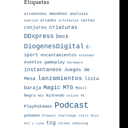
Etiquetas
Amonkhet
alcobendas
analisis
arcades
cartas
Android
artefactos
criaturas
conjuros
DDxpress
Deck
DiogenesDigital
E-
sport
encantamientos
estándar
eventos
gameplay
Hardware
instantaneos
Juegos de
lanzamientos
Mesa
lista
MTG
Magic
baraja
Móvil
Nintendo
Negro
NES
online
PC
Podcast
PlayPokémon
pokemon
Premier Challenge
retro
Rojo
tcg
torneo
Sol y Luna
unboxing