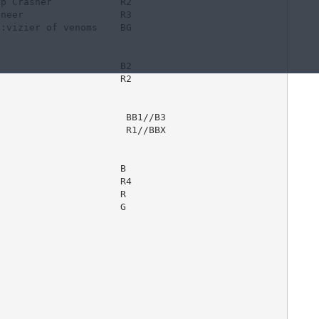
p Crasher            R2

neer                 R3

:vizier of venoms    BG

                     B2

                     R2

                      BB1//B3

                      R1//BBX

                     B

                     R4

                     R

                     G
