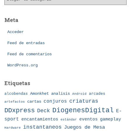
a
o
t
s
e
Meta
g
o
Acceder
r
í
Feed de entradas
a
Feed de comentarios
s
WordPress.org
Etiquetas
Amonkhet
alcobendas
analisis
arcades
Android
criaturas
conjuros
cartas
artefactos
DDxpress
DiogenesDigital
Deck
E-
sport
eventos
gameplay
encantamientos
estándar
instantaneos
Juegos de Mesa
Hardware