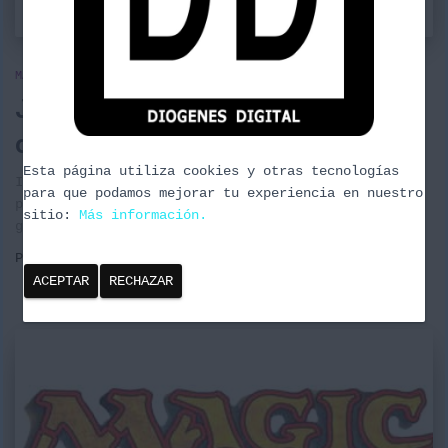
MAGIC THE GATHERING
Jund estandard: Merma a tu
contrario.
Esta página utiliza cookies y otras tecnologías
Idea de lista jund, roja negra y verde, basada en
para que podamos mejorar tu experiencia en nuestro
poner contadores -1/-1 al rival y con ello ir
sitio:
Más información.
generando tokens.
Por
borrachuzo
, hace
9 años
ACEPTAR
RECHAZAR