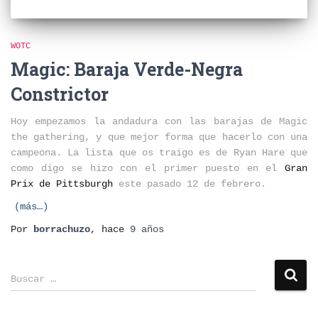
WOTC
Magic: Baraja Verde-Negra
Constrictor
Hoy empezamos la andadura con las barajas de Magic
the gathering, y que mejor forma que hacerlo con una
campeona. La lista que os traigo es de Ryan Hare que
como digo se hizo con el primer puesto en el
Gran
Prix de Pittsburgh
este pasado 12 de febrero.
(más…)
Por
borrachuzo
, hace
9 años
B
Buscar …
u
s