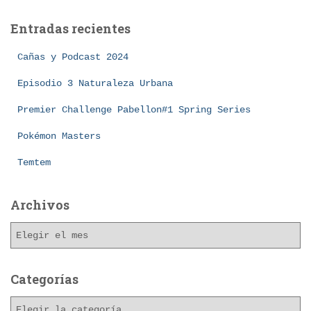
c
a
Entradas recientes
r
:
Cañas y Podcast 2024
Episodio 3 Naturaleza Urbana
Premier Challenge Pabellon#1 Spring Series
Pokémon Masters
Temtem
Archivos
A
r
c
h
Categorías
i
C
v