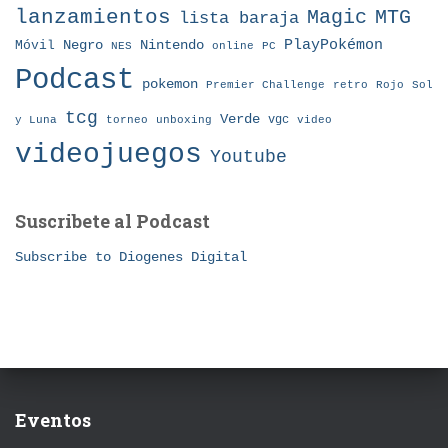
lanzamientos
MTG
Magic
lista baraja
Nintendo
PlayPokémon
Móvil
Negro
NES
online
PC
Podcast
pokemon
Premier Challenge
retro
Rojo
Sol
tcg
Verde
torneo
vgc
y Luna
unboxing
video
videojuegos
Youtube
Suscribete al Podcast
Subscribe to Diogenes Digital
Eventos