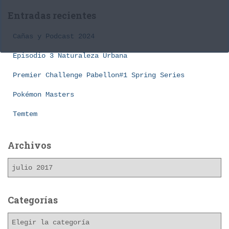
a
Entradas recientes
r
:
Cañas y Podcast 2024
Episodio 3 Naturaleza Urbana
Premier Challenge Pabellon#1 Spring Series
Pokémon Masters
Temtem
Archivos
A
r
c
h
Categorías
i
C
v