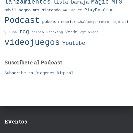
lanzamientos
MTG
Magic
lista baraja
Nintendo
PlayPokémon
Móvil
Negro
NES
online
PC
Podcast
pokemon
Premier Challenge
retro
Rojo
Sol
tcg
Verde
torneo
vgc
y Luna
unboxing
video
videojuegos
Youtube
Suscribete al Podcast
Subscribe to Diogenes Digital
Eventos