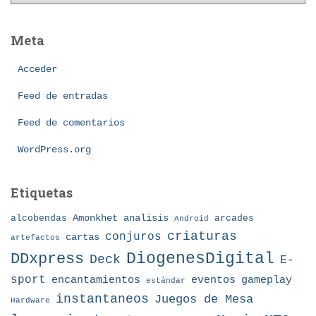
a
o
t
s
e
Meta
g
o
Acceder
r
í
Feed de entradas
a
Feed de comentarios
s
WordPress.org
Etiquetas
Amonkhet
alcobendas
analisis
arcades
Android
criaturas
conjuros
cartas
artefactos
DDxpress
DiogenesDigital
Deck
E-
sport
eventos
gameplay
encantamientos
estándar
instantaneos
Juegos de Mesa
Hardware