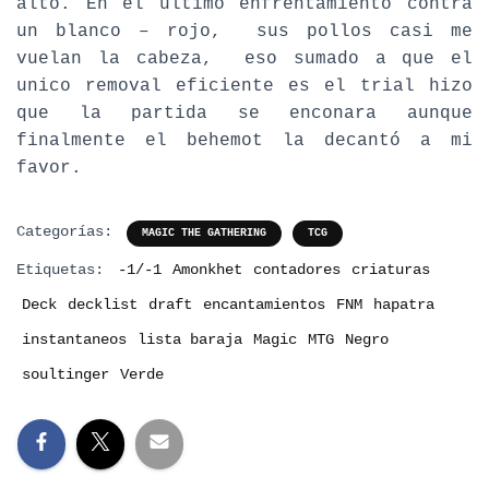
alto. En el último enfrentamiento contra
un blanco – rojo, sus pollos casi me
vuelan la cabeza, eso sumado a que el
unico removal eficiente es el trial hizo
que la partida se enconara aunque
finalmente el behemot la decantó a mi
favor.
Categorías:
MAGIC THE GATHERING
TCG
Etiquetas:
-1/-1
Amonkhet
contadores
criaturas
Deck
decklist
draft
encantamientos
FNM
hapatra
instantaneos
lista baraja
Magic
MTG
Negro
soultinger
Verde