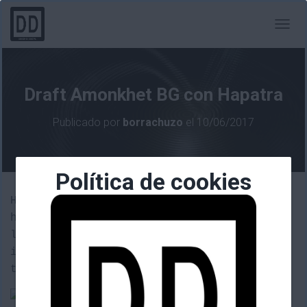
C
A
M
B
I
Draft Amonkhet BG con Hapatra
A
R
Publicado por
borrachuzo
el
10/06/2017
M
O
D
O
Política de cookies
D
E
Hoy os traigo el último draft en el que
N
hice algo que no fuera el ridículo. Una
A
V
lista BG con criaturas y trucos
E
interesantes con la que conseguí las
G
tres victorias posibles.
A
C
I