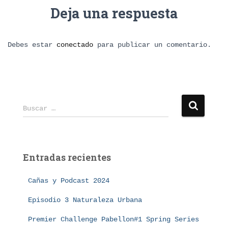
Deja una respuesta
Debes estar
conectado
para publicar un comentario.
B
Buscar …
u
s
c
a
Entradas recientes
r
:
Cañas y Podcast 2024
Episodio 3 Naturaleza Urbana
Premier Challenge Pabellon#1 Spring Series