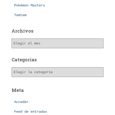
Pokémon Masters
Temtem
Archivos
A
r
c
h
Categorías
i
v
C
o
a
s
t
e
Meta
g
o
Acceder
r
í
Feed de entradas