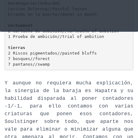
Desahogarse//Unburden 

Leccion Dolorosa//Painful lesson

Errando en la muerte//Waner in death

enchanment
2 cartucho de ambición//cartouche of ambition

1 Prueba de ambición//trial of ambition

tierras
2 Riscos pigmentados//painted bluffs

7 bosques//forest

7 pantanos//swamp
Y aunque no requiera mucha explicación,
la sinergia de la baraja es Hapatra y su
habilidad disparada al poner contadores
-1/-1, para ello contamos con varias
criaturas que ponen esos contadores,
Soulstinger sobre todo, que aparte nos
vale para eliminar o minimizar alguna que
otra amenaza al morir. Contamos con un