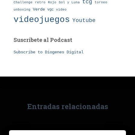
tcg
Challenge
retro
torneo
Rojo
Sol y Luna
Verde
vgc
unboxing
video
videojuegos
Youtube
Suscribete al Podcast
Subscribe to Diogenes Digital
Entradas relacionadas