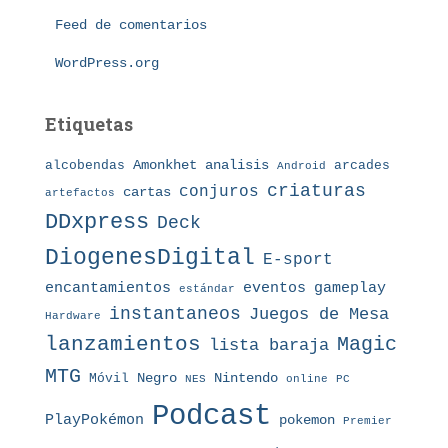
a
s
Feed de comentarios
WordPress.org
Etiquetas
Amonkhet
alcobendas
analisis
arcades
Android
criaturas
conjuros
cartas
artefactos
DDxpress
Deck
DiogenesDigital
E-sport
eventos
gameplay
encantamientos
estándar
instantaneos
Juegos de Mesa
Hardware
lanzamientos
Magic
lista baraja
MTG
Nintendo
Móvil
Negro
NES
online
PC
Podcast
PlayPokémon
pokemon
Premier