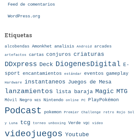
Feed de comentarios
s
WordPress.org
Etiquetas
Amonkhet
alcobendas
analisis
arcades
Android
criaturas
conjuros
cartas
artefactos
DDxpress
DiogenesDigital
Deck
E-
sport
eventos
gameplay
encantamientos
estándar
instantaneos
Juegos de Mesa
Hardware
lanzamientos
MTG
Magic
lista baraja
Nintendo
PlayPokémon
Móvil
Negro
NES
online
PC
Podcast
pokemon
Premier Challenge
retro
Rojo
Sol
tcg
Verde
torneo
vgc
y Luna
unboxing
video
videojuegos
Youtube