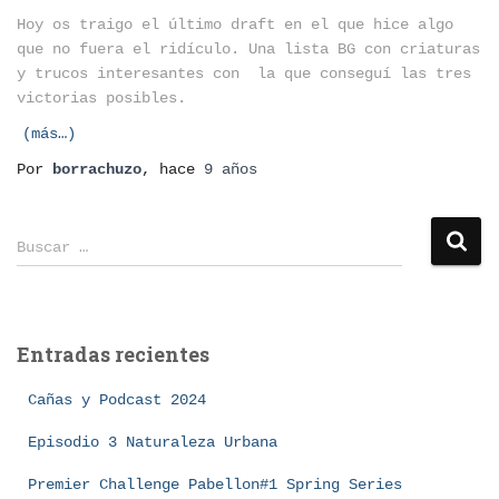
Hoy os traigo el último draft en el que hice algo
que no fuera el ridículo. Una lista BG con criaturas
y trucos interesantes con la que conseguí las tres
victorias posibles.
(más…)
Por
borrachuzo
, hace
9 años
B
Buscar …
u
s
c
a
Entradas recientes
r
:
Cañas y Podcast 2024
Episodio 3 Naturaleza Urbana
Premier Challenge Pabellon#1 Spring Series