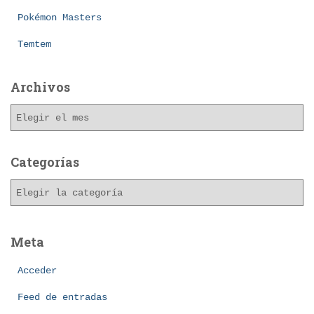
Pokémon Masters
Temtem
Archivos
A
r
c
h
Categorías
i
C
v
a
o
t
s
e
Meta
g
o
Acceder
r
í
Feed de entradas
a